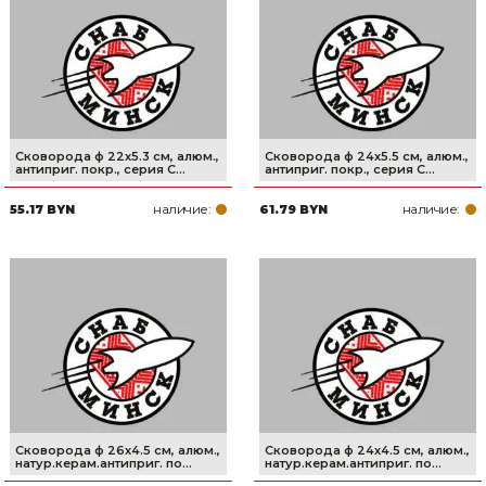
Сварочное оборудование и материалы
Средства индивидуальной защиты и спецодежда
Хранение инструмента (ящики, сумки, пояса, тележки)
Хозтовары
Сковорода ф 22х5.3 см, алюм.,
Сковорода ф 24х5.5 см, алюм.,
антиприг. покр., серия C...
антиприг. покр., серия C...
Нагреватели и осушители воздуха
наличие:
наличие:
55.17 BYN
61.79 BYN
Очистители (мойки) высокого давления
Масла и смазки
Крепеж и фурнитура
Ручной инструмент
Строительные и отделочные материалы
Сковорода ф 26х4.5 см, алюм.,
Сковорода ф 24х4.5 см, алюм.,
натур.керам.антиприг. по...
натур.керам.антиприг. по...
Садовый инструмент, вазоны, горшки и кашпо, теплицы, парники