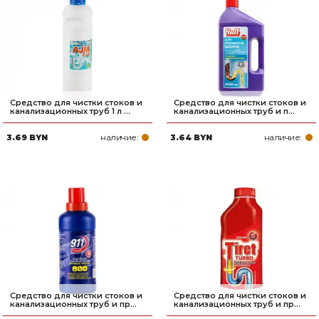
Сварочное оборудование и материалы
Средства индивидуальной защиты и спецодежда
Хранение инструмента (ящики, сумки, пояса, тележки)
Хозтовары
Средство для чистки стоков и
Средство для чистки стоков и
канализационных труб 1 л ...
канализационных труб и п...
Нагреватели и осушители воздуха
наличие:
наличие:
3.69 BYN
3.64 BYN
Очистители (мойки) высокого давления
Масла и смазки
Крепеж и фурнитура
Ручной инструмент
Строительные и отделочные материалы
Средство для чистки стоков и
Средство для чистки стоков и
канализационных труб и пр...
канализационных труб и пр...
Садовый инструмент, вазоны, горшки и кашпо, теплицы, парники