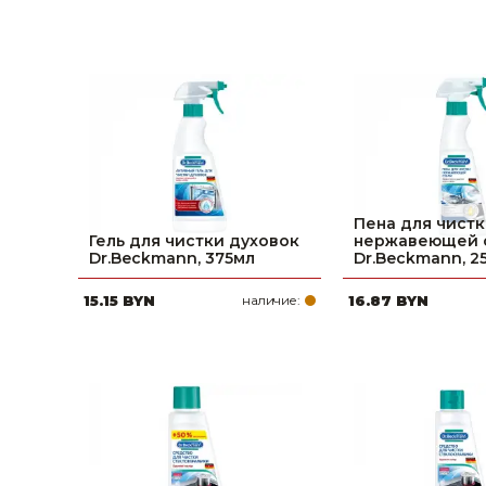
Строительные и отделочные материалы
Садовый инструмент, вазоны, горшки и кашпо, теплицы, парники
Товары для дома
Сантехника
Автомобильные товары, инструменты
Пена для чист
Гель для чистки духовок
нержавеющей 
Резинотехнические, асбестовые изделия, каболка
Dr.Beckmann, 375мл
Dr.Beckmann, 2
15.15 BYN
наличие:
16.87 BYN