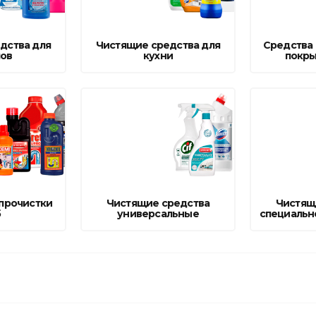
Ниппельные 
стилляторы
свиней
дства для
Чистящие средства для
Средства 
Чашечные к
лов
кухни
покры
Чашечные п
 прочистки
Чистящие средства
Чистящ
б
универсальные
специальн