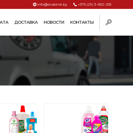
info@snabmk.by
+375 (29) 3-650-259
АТА
ДОСТАВКА
НОВОСТИ
КОНТАКТЫ
ы
рмушки
ие для систем
ормушки и
оилки
поилки для коз и
поилки для
поилки для птиц