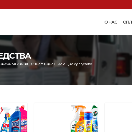
О НАС
ОПЛ
Доильные аппараты
Термошкаф
Запчасти для доильных
ЕДСТВА
Поилки и ко
аппаратов
Комплектующ
шленная химия
Чистящие и моющие средства
Машинки и ножницы для
поения
 маслобойки
стрижки овец
Бункерные к
 к
Запасные части и
вакуумные п
 маслобойкам
принадлежности к машинкам
Ниппельные 
для стрижки овец
овец
во
Прессы винтовые и
Ниппельные 
соковыжималки
тво
кроликов
вощей и
Ниппельные 