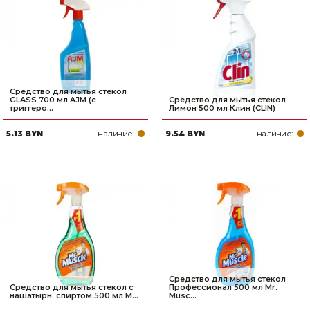
Сварочное оборудование и материалы
Средства индивидуальной защиты и спецодежда
Хранение инструмента (ящики, сумки, пояса, тележки)
Средство для мытья стекол
Хозтовары
GLASS 700 мл AJM (с
Средство для мытья стекол
триггеро...
Лимон 500 мл Клин (CLIN)
Нагреватели и осушители воздуха
наличие:
наличие:
5.13 BYN
9.54 BYN
Очистители (мойки) высокого давления
Масла и смазки
Крепеж и фурнитура
Ручной инструмент
Строительные и отделочные материалы
Средство для мытья стекол
Средство для мытья стекол с
Профессионал 500 мл Mr.
нашатырн. спиртом 500 мл M...
Musc...
Садовый инструмент, вазоны, горшки и кашпо, теплицы, парники