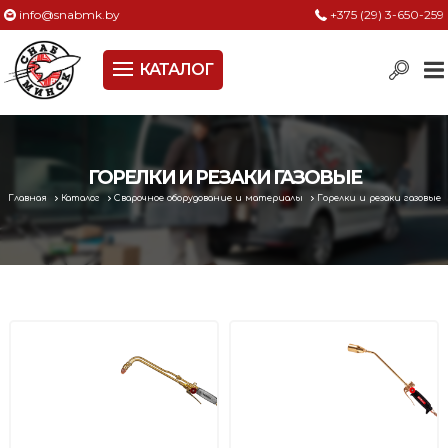
info@snabmk.by
+375 (29) 3-650-259
КАТАЛОГ
Сельское хозяйство, животноводство, птицеводство
Электроинструменты
Оснастка к электроинструменту
ГОРЕЛКИ И РЕЗАКИ ГАЗОВЫЕ
Главная
Каталог
Сварочное оборудование и материалы
Горелки и резаки газовые
Измерительный инструмент
Металлическая мебель, сейфы, стеллажи
Пневматическое и гидравлическое оборудование
Электротехническая продукция
Строительное оборудование
Садовая техника, оснастка и принадлежности