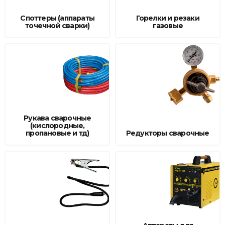
Сварочное оборудование и материалы
Споттеры (аппараты
Горелки и резаки
точечной сварки)
газовые
Средства индивидуальной защиты и спецодежда
Хранение инструмента (ящики, сумки, пояса, тележки)
Хозтовары
Нагреватели и осушители воздуха
Очистители (мойки) высокого давления
Рукава сварочные
(кислородные,
пропановые и тд)
Редукторы сварочные
Масла и смазки
Крепеж и фурнитура
Ручной инструмент
Строительные и отделочные материалы
Садовый инструмент, вазоны, горшки и кашпо, теплицы, парники