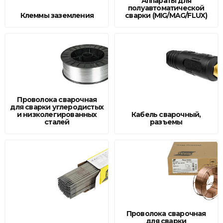
Аппараты для
полуавтоматической
Товары для дома
Клеммы заземления
сварки (MIG/MAG/FLUX)
Сантехника
Автомобильные товары, инструменты
Резинотехнические, асбестовые изделия, каболка
Проволока сварочная
для сварки углеродистых
и низколегированных
Кабель сварочный,
сталей
разъемы
Проволока сварочная
для сварки