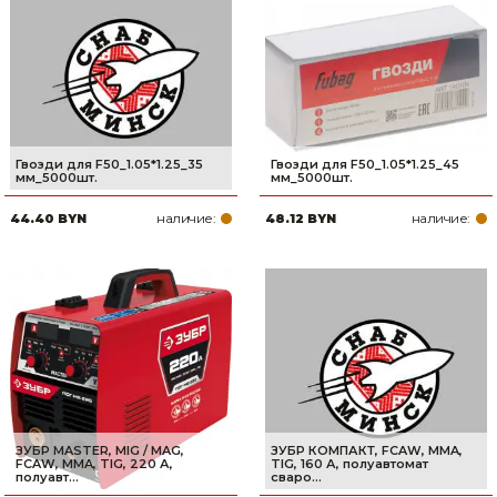
Гвозди для F50_1.05*1.25_35
Гвозди для F50_1.05*1.25_45
мм_5000шт.
мм_5000шт.
наличие:
наличие:
44.40 BYN
48.12 BYN
ЗУБР MASTER, MIG / MAG,
ЗУБР КОМПАКТ, FCAW, MMA,
FCAW, MMA, TIG, 220 А,
TIG, 160 А, полуавтомат
полуавт...
сваро...