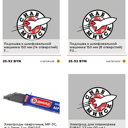
Подошва к шлифовальной
Подошва к шлифовальной
машинке 150 мм (14 отверстий)
машинке 150 мм (8 отверстий)
F...
FU...
наличие:
наличие:
25.92 BYN
25.92 BYN
Электроды сварочные, МР-3С,
Электрод для плазмореза
d-4,0mm, 1 кг ДИОЛД
FUBAG 23 мм (10 шт.)