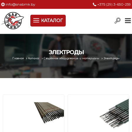
info@snabmk.by
+375 (29) 3-650-259
КАТАЛОГ
Сельское хозяйство, животноводство, птицеводство
Электроинструменты
Оснастка к электроинструменту
ЭЛЕКТРОДЫ
Главная
Каталог
Сварочное оборудование и материалы
Электроды
Измерительный инструмент
Металлическая мебель, сейфы, стеллажи
Пневматическое и гидравлическое оборудование
Электротехническая продукция
Строительное оборудование
Садовая техника, оснастка и принадлежности