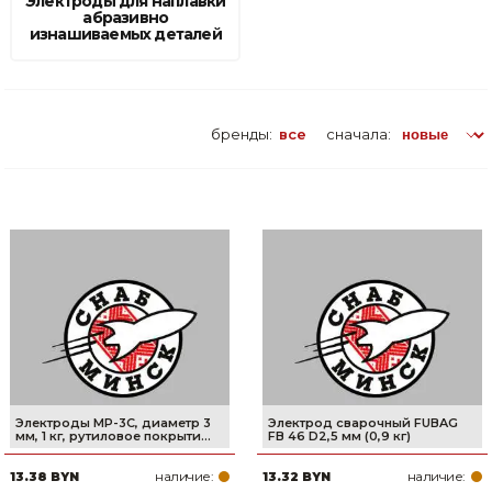
Электроды для наплавки
абразивно
изнашиваемых деталей
Товары для дома
Сантехника
Автомобильные товары, инструменты
бренды:
все
сначала:
Резинотехнические, асбестовые изделия, каболка
Электроды MP-3C, диаметр 3
Электрод сварочный FUBAG
мм, 1 кг, рутиловое покрыти...
FB 46 D2,5 мм (0,9 кг)
наличие:
наличие:
13.38 BYN
13.32 BYN