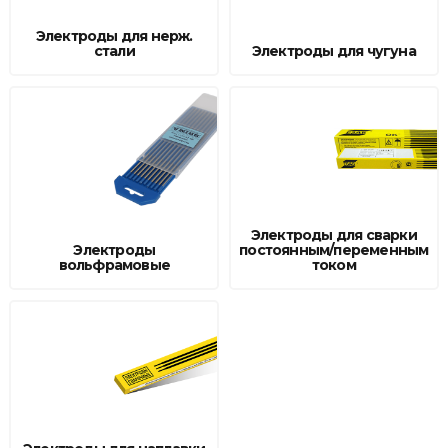
Сварочное оборудование и материалы
Электроды для нерж.
стали
Электроды для чугуна
Средства индивидуальной защиты и спецодежда
Хранение инструмента (ящики, сумки, пояса, тележки)
Хозтовары
Нагреватели и осушители воздуха
Очистители (мойки) высокого давления
Электроды для сварки
Электроды
постоянным/переменным
вольфрамовые
током
Масла и смазки
Крепеж и фурнитура
Ручной инструмент
Строительные и отделочные материалы
Садовый инструмент, вазоны, горшки и кашпо, теплицы, парники