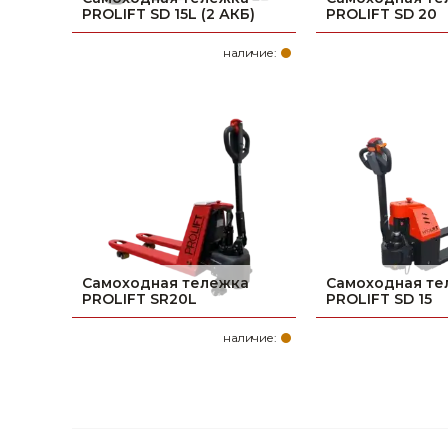
PROLIFT SD 15L (2 АКБ)
PROLIFT SD 20
Строительные и отделочные материалы
наличие:
Садовый инструмент, вазоны, горшки и кашпо, теплицы, парники
Товары для дома
Сантехника
Автомобильные товары, инструменты
Резинотехнические, асбестовые изделия, каболка
Самоходная тележка
Самоходная те
PROLIFT SR20L
PROLIFT SD 15
наличие: