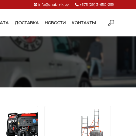
info@snabmk.by
+375 (29) 3-650-259
АТА
ДОСТАВКА
НОВОСТИ
КОНТАКТЫ
ы
рмушки
ие для систем
ормушки и
оилки
поилки для коз и
поилки для
поилки для птиц