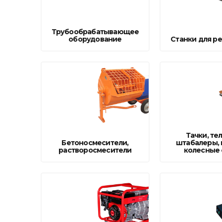
фруктов
Строительное оборудование
Автоклавы. Ди
Садовая техника, оснастка и принадлежности
Трубообрабатывающее
Дистилляторы
оборудование
Станки для ре
Сварочное оборудование и материалы
Средства индивидуальной защиты и спецодежда
Хранение инструмента (ящики, сумки, пояса, тележки)
Хозтовары
Нагреватели и осушители воздуха
Тачки, те
Бетоносмесители,
штабалеры, 
Очистители (мойки) высокого давления
растворосмесители
колесные
Масла и смазки
Крепеж и фурнитура
Ручной инструмент