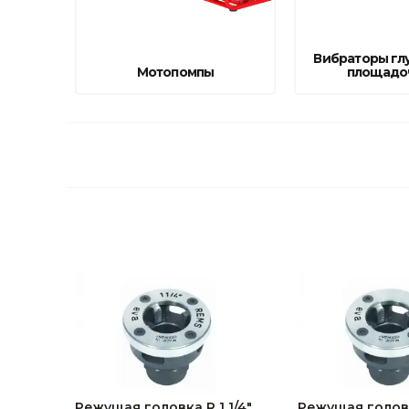
Строительные и отделочные материалы
Садовый инструмент, вазоны, горшки и кашпо, теплицы, парники
Вибраторы гл
Мотопомпы
площадо
Товары для дома
Сантехника
Автомобильные товары, инструменты
Резинотехнические, асбестовые изделия, каболка
Режущая головка R 1 1/4"
Режущая головк