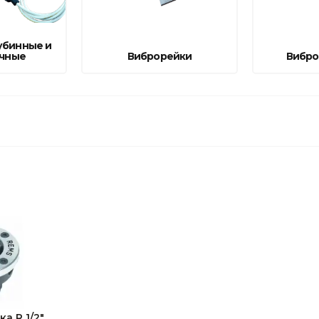
убинные и
чные
Виброрейки
Вибро
а R 1/2"