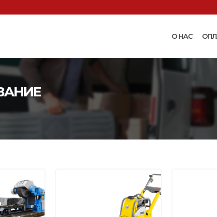
О НАС
ОПЛ
Доильные аппараты
Термошкаф
Запчасти для доильных
ВАНИЕ
Поилки и ко
аппаратов
Комплектующ
Машинки и ножницы для
поения
 маслобойки
стрижки овец
Бункерные к
 к
Запасные части и
вакуумные п
 маслобойкам
принадлежности к машинкам
Ниппельные 
для стрижки овец
овец
во
Прессы винтовые и
Ниппельные 
соковыжималки
тво
кроликов
вощей и
Ниппельные 