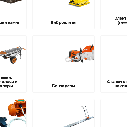
Ниппельные 
стилляторы
свиней
Элект
Чашечные к
зки камня
Виброплиты
(ген
Чашечные п
лежки,
колеса и
Станки с
 опоры
Бензорезы
комп