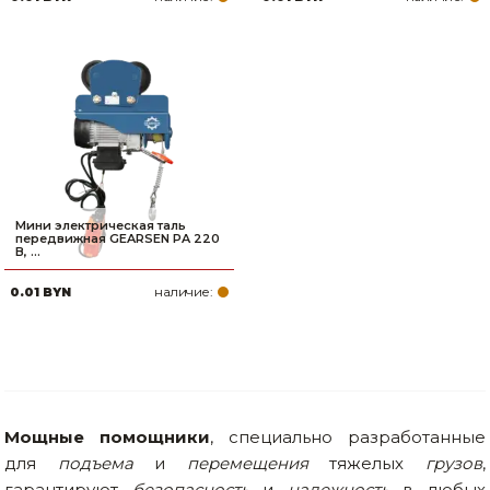
Мини электрическая таль
передвижная GEARSEN PA 220
В, ...
наличие:
0.01 BYN
Мощные помощники
, специально разработанные
для
подъема
и
перемещения
тяжелых
грузов
,
гарантируют
безопасность
и
надежность
в любых