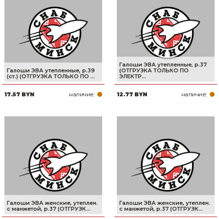
Сварочное оборудование и материалы
Средства индивидуальной защиты и спецодежда
Хранение инструмента (ящики, сумки, пояса, тележки)
Галоши ЭВА утепленные, р.37
Хозтовары
Галоши ЭВА утепленные, р.39
(ОТГРУЗКА ТОЛЬКО ПО
(ст.) (ОТГРУЗКА ТОЛЬКО ПО ...
ЭЛЕКТР...
Нагреватели и осушители воздуха
наличие:
наличие:
17.57 BYN
12.77 BYN
Очистители (мойки) высокого давления
Масла и смазки
Крепеж и фурнитура
Ручной инструмент
Строительные и отделочные материалы
Галоши ЭВА женские, утеплен.
Галоши ЭВА женские, утеплен.
с манжетой, р.37 (ОТГРУЗК...
с манжетой, р.37 (ОТГРУЗК...
Садовый инструмент, вазоны, горшки и кашпо, теплицы, парники