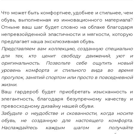
Товары для дома
Что может быть комфортнее, удобнее и стильнее, чем
обувь, выполненная из инновационного материала?
Сантехника
Отныне ваш шаг будет словно на облаке благодаря
непревзойденной эластичности и мягкости, которую
Автомобильные товары, инструменты
предлагает наша эксклюзивная обувь.
Резинотехнические, асбестовые изделия, каболка
Представляем вам коллекцию, созданную специально
для тех, кто ценит свободу движений, уют и
оригинальность. Позвольте себе ощутить новый
уровень комфорта и стильного вида во время
прогулок, занятий спортом или просто в повседневной
жизни.
Ваш гардероб будет приобретать изысканность и
элегантность, благодаря безупречному качеству и
превосходному дизайну нашей обуви.
Забудьте о неудобстве и скованности, когда носите
обувь, не созданную для настоящего комфорта.
Наслаждайтесь каждым шагом и получайте