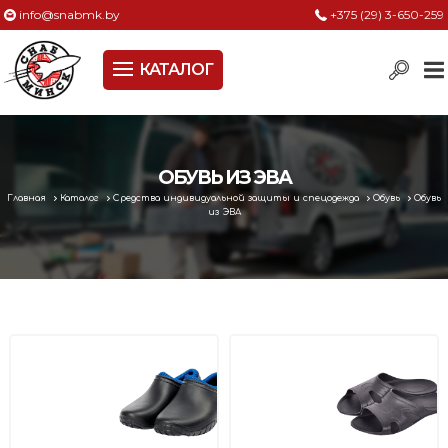
info@snabmk.by
+375 (29) 3-650-259
КАТАЛОГ
Сельское хозяйство, животноводство, птицеводство
Электроинструменты
Оснастка к электроинструменту
ОБУВЬ ИЗ ЭВА
Главная
Каталог
Средства индивидуальной защиты и спецодежда
Обувь
Обувь
Измерительный инструмент
из ЭВА
Металлическая мебель, сейфы, стеллажи
Пневматическое и гидравлическое оборудование
Электротехническая продукция
Строительное оборудование
Садовая техника, оснастка и принадлежности