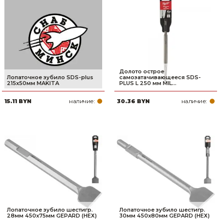
Сварочное оборудование и материалы
Средства индивидуальной защиты и спецодежда
Хранение инструмента (ящики, сумки, пояса, тележки)
Хозтовары
Долото острое
Лопаточное зубило SDS-plus
самозатачивающееся SDS-
215х50мм MAKITA
PLUS L 250 мм MIL...
Нагреватели и осушители воздуха
наличие:
наличие:
15.11 BYN
30.36 BYN
Очистители (мойки) высокого давления
Масла и смазки
Крепеж и фурнитура
Ручной инструмент
Строительные и отделочные материалы
Лопаточное зубило шестигр.
Лопаточное зубило шестигр.
Садовый инструмент, вазоны, горшки и кашпо, теплицы, парники
28мм 450x75мм GEPARD (НЕХ)
30мм 450x80мм GEPARD (НЕХ)