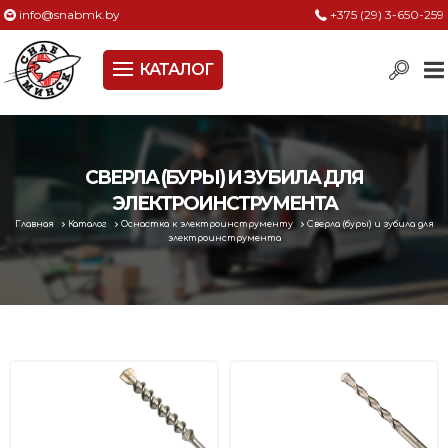
info@snabmk.by
+375 (29) 3-650-259
КАТАЛОГ
Сельское хозяйство, животноводство, птицеводство
Электроинструменты
Оснастка к электроинструменту
СВЕРЛА (БУРЫ) И ЗУБИЛА ДЛЯ
ЭЛЕКТРОИНСТРУМЕНТА
Измерительный инструмент
Главная
Каталог
Оснастка к электроинструменту
Сверла (буры) и зубила для
электроинструмента
Металлическая мебель, сейфы, стеллажи
Пневматическое и гидравлическое оборудование
Электротехническая продукция
Строительное оборудование
Садовая техника, оснастка и принадлежности