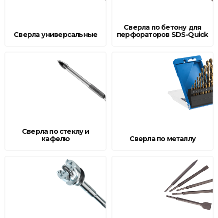
Товары для дома
Сверла по бетону для
Сверла универсальные
перфораторов SDS-Quick
Сантехника
Автомобильные товары, инструменты
Резинотехнические, асбестовые изделия, каболка
Сверла по стеклу и
кафелю
Сверла по металлу