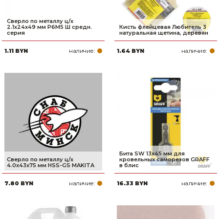
Сверло по металлу ц/х
2.1х24х49 мм Р6М5 Ш средн.
Кисть флейцевая Любитель 3
серия
натуральная щетина, деревян
наличие:
наличие:
1.11 BYN
1.64 BYN
Бита SW 13x45 мм для
Сверло по металлу ц/х
кровельных саморезов GRAFF
4.0х43х75 мм HSS-GS MAKITA
в блис
наличие:
наличие:
7.80 BYN
16.33 BYN