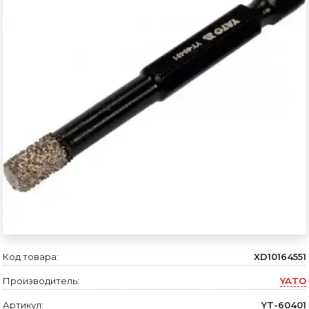
Сварочное оборудование и материалы
Средства индивидуальной защиты и спецодежда
Хранение инструмента (ящики, сумки, пояса, тележки)
Хозтовары
Нагреватели и осушители воздуха
Очистители (мойки) высокого давления
Масла и смазки
Крепеж и фурнитура
Ручной инструмент
Код товара:
XD10164551
Строительные и отделочные материалы
Производитель:
YATO
Садовый инструмент, вазоны, горшки и кашпо, теплицы, парники
Артикул:
YT-60401