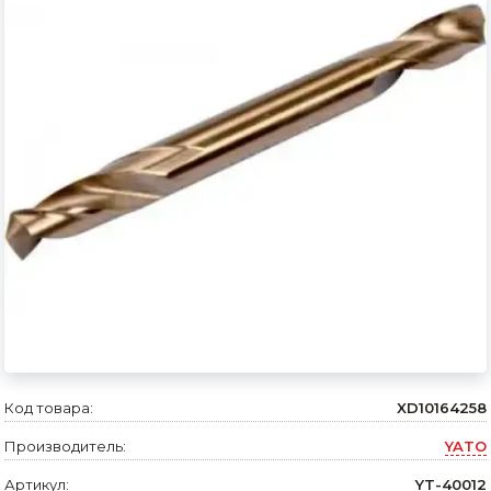
Сварочное оборудование и материалы
Средства индивидуальной защиты и спецодежда
Хранение инструмента (ящики, сумки, пояса, тележки)
Хозтовары
Нагреватели и осушители воздуха
Очистители (мойки) высокого давления
Масла и смазки
Крепеж и фурнитура
Ручной инструмент
Код товара:
XD10164258
Строительные и отделочные материалы
Производитель:
YATO
Садовый инструмент, вазоны, горшки и кашпо, теплицы, парники
Артикул:
YT-40012