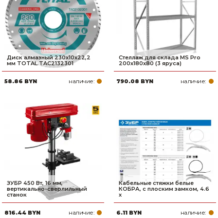
Диск алмазный 230x10x22,2
Стеллаж для склада MS Pro
мм TOTAL TAC2132301
200x180x80 (3 яруса)
наличие:
наличие:
58.86 BYN
790.08 BYN
ЗУБР 450 Вт, 16 мм,
Кабельные стяжки белые
вертикально-сверлильный
КОБРА, с плоским замком, 4.6
станок
х
наличие:
наличие:
816.44 BYN
6.11 BYN