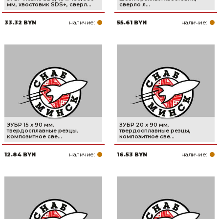
мм, хвостовик SDS+, cверл...
cверло л...
наличие:
наличие:
33.32 BYN
55.61 BYN
ЗУБР 15 x 90 мм,
ЗУБР 20 x 90 мм,
твердосплавные резцы,
твердосплавные резцы,
композитное cве...
композитное cве...
наличие:
наличие:
12.84 BYN
16.53 BYN