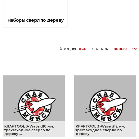
Сварочное оборудование и материалы
Средства индивидуальной защиты и спецодежда
Наборы сверл по дереву
Хранение инструмента (ящики, сумки, пояса, тележки)
Хозтовары
бренды:
все
сначала:
Нагреватели и осушители воздуха
Очистители (мойки) высокого давления
Масла и смазки
Крепеж и фурнитура
Ручной инструмент
Строительные и отделочные материалы
KRAFTOOL 3-Wave d10 мм,
KRAFTOOL 3-Wave d12 мм,
трехзаходное сверло по
трехзаходное сверло по
дереву ...
дереву ...
Садовый инструмент, вазоны, горшки и кашпо, теплицы, парники