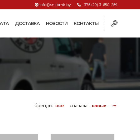
info@snabmk.by
+375 (29) 3-650-259
АТА
ДОСТАВКА
НОВОСТИ
КОНТАКТЫ
ы
рмушки
ие для систем
ормушки и
оилки
поилки для коз и
бренды:
все
сначала:
поилки для
поилки для птиц