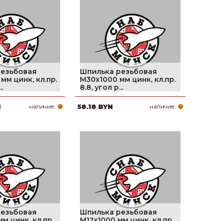
поилки для
ормушки
оилки
резьбовая
Шпилька резьбовая
мм цинк, кл.пр.
М30х1000 мм цинк, кл.пр.
.
8.8, угол р...
N
наличие:
58.18 BYN
наличие:
резьбовая
Шпилька резьбовая
м цинк, кл.пр.
М12х1000 мм цинк, кл.пр.