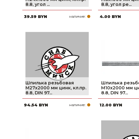
8.8, угол ...
8.8, угол ре...
Строительные и отделочные материалы
39.59 BYN
наличие:
4.00 BYN
Садовый инструмент, вазоны, горшки и кашпо, теплицы, парники
Товары для дома
Сантехника
Автомобильные товары, инструменты
Резинотехнические, асбестовые изделия, каболка
Шпилька резьбовая
Шпилька резьб
М27х2000 мм цинк, кл.пр.
М10х2000 мм цин
8.8, DIN 97...
8.8, DIN 97...
94.54 BYN
наличие:
12.00 BYN