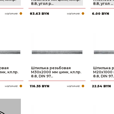
8.8, угол р...
8.8, угол ...
наличие:
83.63 BYN
наличие:
6.00 BYN
овая
Шпилька резьбовая
Шпилька 
к, кл.пр.
М30х2000 мм цинк, кл.пр.
М20х1000 м
8.8, DIN 97...
8.8, DIN 97..
наличие:
116.35 BYN
наличие:
22.54 BYN