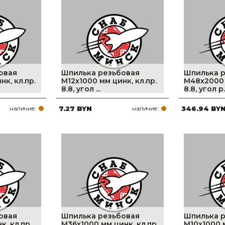
Ниппельные 
стилляторы
свиней
Чашечные к
Чашечные п
овая
Шпилька резьбовая
Шпилька 
к, кл.пр.
М12х1000 мм цинк, кл.пр.
М48х2000 
8.8, угол ...
8.8, угол р..
наличие:
7.27 BYN
наличие:
346.94 BY
овая
Шпилька резьбовая
Шпилька 
, кл.пр.
М36х1000 мм цинк, кл.пр.
М10х1000 м