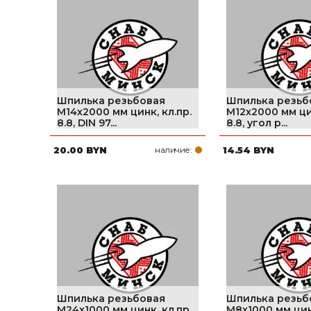
фруктов
Строительное оборудование
Автоклавы. Ди
Садовая техника, оснастка и принадлежности
Дистилляторы
Сварочное оборудование и материалы
Средства индивидуальной защиты и спецодежда
Шпилька резьбовая
Шпилька резьб
М14х2000 мм цинк, кл.пр.
М12х2000 мм цин
Хранение инструмента (ящики, сумки, пояса, тележки)
8.8, DIN 97...
8.8, угол р...
20.00 BYN
наличие:
14.54 BYN
Хозтовары
Нагреватели и осушители воздуха
Очистители (мойки) высокого давления
Масла и смазки
Крепеж и фурнитура
Ручной инструмент
Шпилька резьбовая
Шпилька резьб
М24х1000 мм цинк, кл.пр.
М8х1000 мм цинк