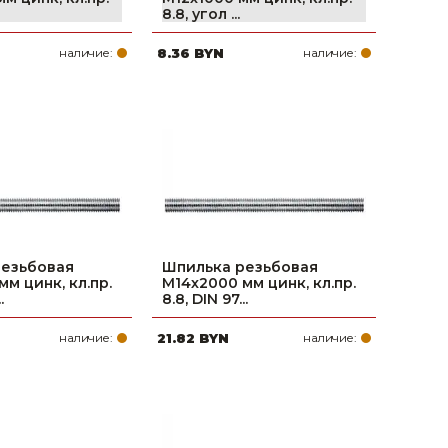
8.8, угол ...
наличие:
8.36 BYN
наличие:
резьбовая
Шпилька резьбовая
м цинк, кл.пр.
М14х2000 мм цинк, кл.пр.
.
8.8, DIN 97...
наличие:
21.82 BYN
наличие: