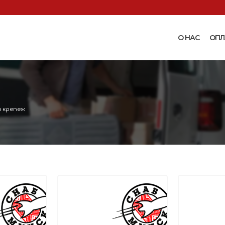
О НАС
ОПЛ
Доильные аппараты
Термошкаф
Запчасти для доильных
Поилки и ко
аппаратов
Комплектующ
 крепеж
Машинки и ножницы для
поения
 маслобойки
стрижки овец
Бункерные к
 к
Запасные части и
вакуумные п
 маслобойкам
принадлежности к машинкам
Ниппельные 
для стрижки овец
овец
во
Прессы винтовые и
Ниппельные 
соковыжималки
тво
кроликов
вощей и
Ниппельные 