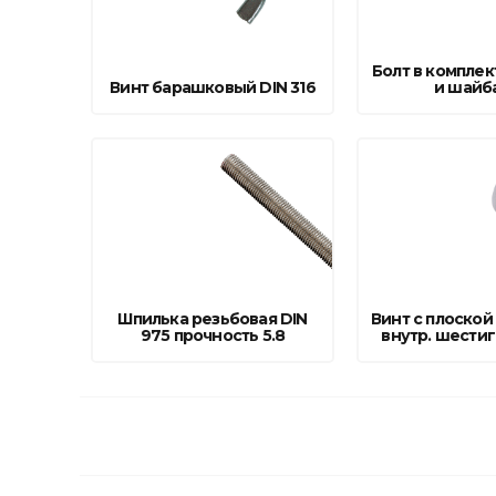
Болт в комплек
Винт барашковый DIN 316
и шайб
Шпилька резьбовая DIN
Винт с плоской
975 прочность 5.8
внутр. шести