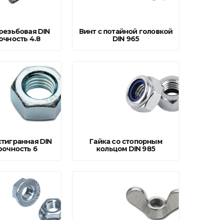
поилки для
резьбовая DIN
Винт с потайной головкой
ормушки
очность 4.8
DIN 965
оилки
тигранная DIN
Гайка со стопорным
рочность 6
кольцом DIN 985