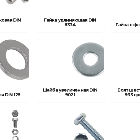
ковая DIN
Гайка удлиняющая DIN
6334
Гайка с ф
Шайба увеличенная DIN
Болт шес
я DIN 125
9021
933 пр