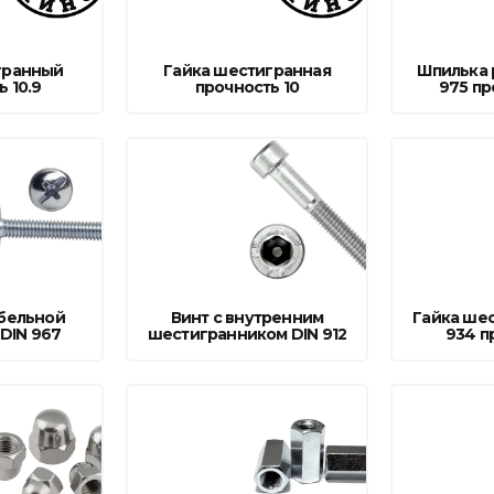
Ниппельные 
стилляторы
свиней
гранный
Гайка шестигранная
Шпилька 
Чашечные к
 10.9
прочность 10
975 пр
Чашечные п
ебельной
Винт с внутренним
Гайка шес
DIN 967
шестигранником DIN 912
934 п