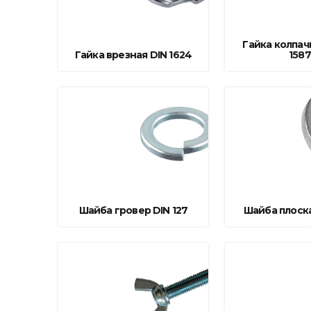
Строительные и отделочные материалы
Садовый инструмент, вазоны, горшки и кашпо, теплицы, парники
Гайка колпач
Гайка врезная DIN 1624
1587
Товары для дома
Сантехника
Автомобильные товары, инструменты
Резинотехнические, асбестовые изделия, каболка
Шайба гровер DIN 127
Шайба плоска