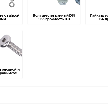
те с гайкой
Болт шестигранный DIN
Гайка шес
ами
933 прочность 8.8
934 п
 головкой и
гранником