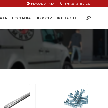
info@snabmk.by
+375 (29) 3-650-259
АТА
ДОСТАВКА
НОВОСТИ
КОНТАКТЫ
ы
рмушки
ие для систем
ормушки и
оилки
поилки для коз и
поилки для
поилки для птиц