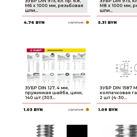
ЗУБР DIN 975, кл. пр. 6.8,
ЗУБР DIN 975, кл.
М6 x 1000 мм, резьбовая
М8 x 1000 мм, 
шпи...
шпи...
4.76 BYN
наличие:
5.31 BYN
ЗУБР DIN 127, 4 мм,
ЗУБР DIN 1587 M
пружинная шайба, цинк,
колпачковая га
140 шт (303...
2 шт (4-30...
1.03 BYN
наличие:
1.09 BYN