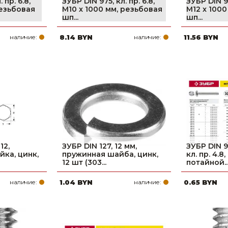
 пр. 6.8,
ЗУБР DIN 975, кл. пр. 6.8,
ЗУБР DIN 97
резьбовая
М10 x 1000 мм, резьбовая
М12 x 1000
шп...
шп...
наличие:
8.14 BYN
наличие:
11.56 BYN
12,
ЗУБР DIN 127, 12 мм,
ЗУБР DIN 9
йка, цинк,
пружинная шайба, цинк,
кл. пр. 4.8
12 шт (303...
потайной..
наличие:
1.04 BYN
наличие:
0.65 BYN