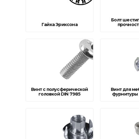
фруктов
Строительное оборудование
Автоклавы. Ди
Садовая техника, оснастка и принадлежности
Болт шести
Дистилляторы
Гайка Эриксона
прочность
Сварочное оборудование и материалы
Средства индивидуальной защиты и спецодежда
Хранение инструмента (ящики, сумки, пояса, тележки)
Хозтовары
Нагреватели и осушители воздуха
Винт с полусферической
Винт для м
Очистители (мойки) высокого давления
головкой DIN 7985
фурнитуры 
Масла и смазки
Крепеж и фурнитура
Ручной инструмент