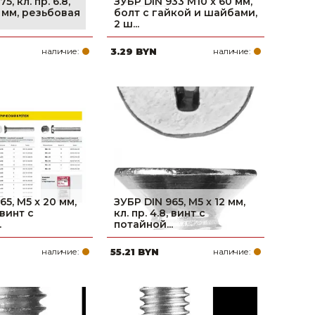
5, кл. пр. 6.8,
ЗУБР DIN 933 M10 x 60 мм,
 мм, резьбовая
болт с гайкой и шайбами,
2 ш...
наличие:
3.29 BYN
наличие:
65, M5 x 20 мм,
ЗУБР DIN 965, M5 x 12 мм,
, винт с
кл. пр. 4.8, винт с
.
потайной...
наличие:
55.21 BYN
наличие: