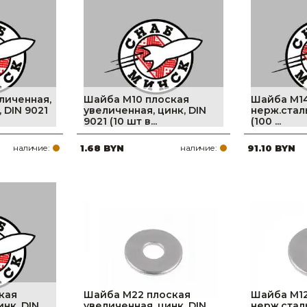
Ниппельные 
стилляторы
свиней
Чашечные к
Чашечные п
личенная,
Шайба М10 плоская
Шайба М14
, DIN 9021
увеличенная, цинк, DIN
нерж.сталь
9021 (10 шт в...
(100 ...
наличие:
1.68 BYN
наличие:
91.10 BYN
кая
Шайба М22 плоская
Шайба М12
инк, DIN
увеличенная, цинк, DIN
нерж.сталь