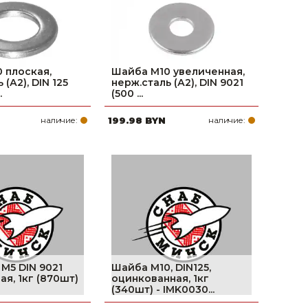
 плоская,
Шайба М10 увеличенная,
 (А2), DIN 125
нерж.сталь (А2), DIN 9021
.
(500 ...
наличие:
199.98 BYN
наличие:
 М5 DIN 9021
Шайба М10, DIN125,
я, 1кг (870шт)
оцинкованная, 1кг
(340шт) - IMK0030...