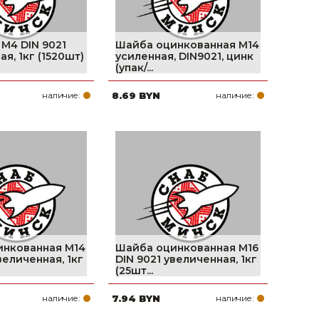
 М4 DIN 9021
Шайба оцинкованная М14
я, 1кг (1520шт)
усиленная, DIN9021, цинк
(упак/...
наличие:
8.69 BYN
наличие:
инкованная М14
Шайба оцинкованная М16
величенная, 1кг
DIN 9021 увеличенная, 1кг
(25шт...
наличие:
7.94 BYN
наличие: