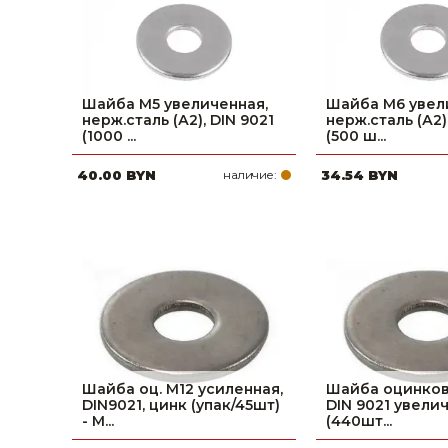
Шайба М5 увеличенная,
Шайба М6 увел
нерж.сталь (А2), DIN 9021
нерж.сталь (А2)
(1000 ...
(500 ш...
40.00 BYN
наличие:
34.54 BYN
Шайба оц. М12 усиленная,
Шайба оцинков
DIN9021, цинк (упак/45шт)
DIN 9021 увелич
- M...
(440шт...