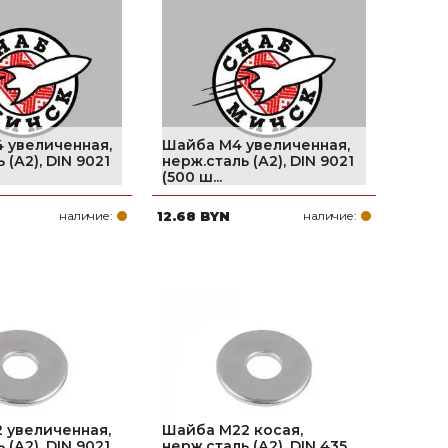
поилки для
ормушки
оилки
 увеличенная,
Шайба М4 увеличенная,
 (А2), DIN 9021
нерж.сталь (А2), DIN 9021
(500 ш...
наличие:
12.68 BYN
наличие:
 увеличенная,
Шайба М22 косая,
 (А2), DIN 9021
нерж.сталь (А2), DIN 435