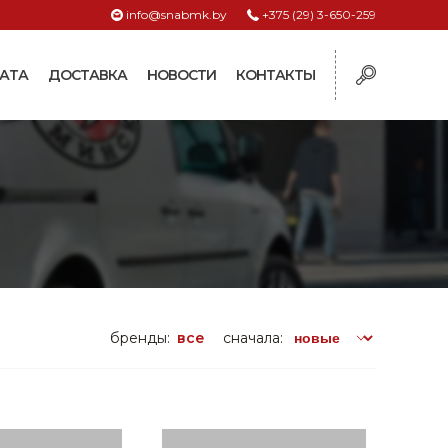
info@snabmk.by
+375 (29) 3-650-259
АТА
ДОСТАВКА
НОВОСТИ
КОНТАКТЫ
ы
рмушки
ие для систем
ормушки и
оилки
поилки для коз и
бренды:
все
сначала:
поилки для
поилки для птиц