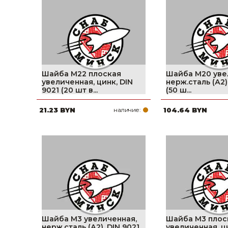
фруктов
Строительное оборудование
Автоклавы. Ди
Садовая техника, оснастка и принадлежности
Дистилляторы
Сварочное оборудование и материалы
Средства индивидуальной защиты и спецодежда
Шайба М22 плоская
Шайба М20 уве
увеличенная, цинк, DIN
нерж.сталь (А2)
Хранение инструмента (ящики, сумки, пояса, тележки)
9021 (20 шт в...
(50 ш...
21.23 BYN
наличие:
104.64 BYN
Хозтовары
Нагреватели и осушители воздуха
Очистители (мойки) высокого давления
Масла и смазки
Крепеж и фурнитура
Ручной инструмент
Шайба М3 увеличенная,
Шайба М3 плос
нерж.сталь (А2), DIN 9021
увеличенная, ц