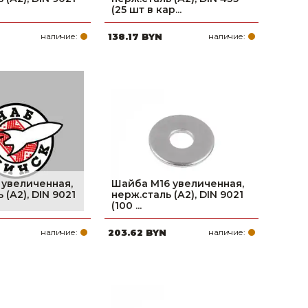
(25 шт в кар...
наличие:
138.17 BYN
наличие:
увеличенная,
Шайба М16 увеличенная,
 (А2), DIN 9021
нерж.сталь (А2), DIN 9021
(100 ...
наличие:
203.62 BYN
наличие: