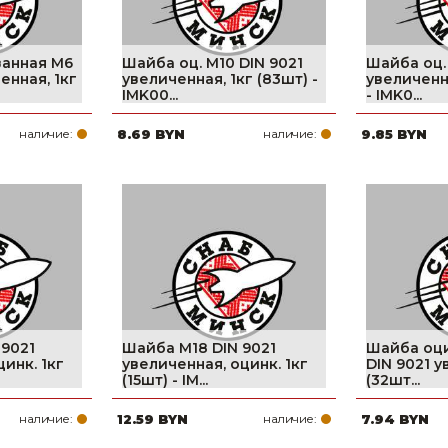
анная М6
Шайба оц. М10 DIN 9021
Шайба оц.
енная, 1кг
увеличенная, 1кг (83шт) -
увеличенна
IMK00...
- IMK0...
наличие:
8.69 BYN
наличие:
9.85 BYN
 9021
Шайба М18 DIN 9021
Шайба оц
инк. 1кг
увеличенная, оцинк. 1кг
DIN 9021 у
(15шт) - IM...
(32шт...
наличие:
12.59 BYN
наличие:
7.94 BYN