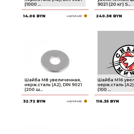
(1000 ...
9021 (20 кг) S...
Строительные и отделочные материалы
14.06 BYN
наличие:
240.38 BYN
Садовый инструмент, вазоны, горшки и кашпо, теплицы, парники
Товары для дома
Сантехника
Автомобильные товары, инструменты
Резинотехнические, асбестовые изделия, каболка
Шайба М8 увеличенная,
Шайба М16 уве
нерж.сталь (А2), DIN 9021
нерж.сталь (А2)
(200 ш...
(100 ...
32.72 BYN
наличие:
116.35 BYN