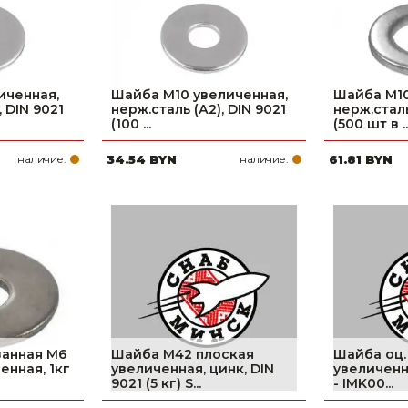
иченная,
Шайба М10 увеличенная,
Шайба М10
, DIN 9021
нерж.сталь (А2), DIN 9021
нерж.сталь
(100 ...
(500 шт в ..
наличие:
34.54 BYN
наличие:
61.81 BYN
анная М6
Шайба М42 плоская
Шайба оц.
енная, 1кг
увеличенная, цинк, DIN
увеличенна
9021 (5 кг) S...
- IMK00...