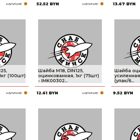
наличие:
52.52 BYN
наличие:
13.67 BYN
25,
Шайба М18, DIN125,
Шайба оц
1кг (100шт)
оцинкованная, 1кг (75шт)
усиленная,
- IMK00302...
(упак/6...
наличие:
12.61 BYN
наличие:
9.52 BYN