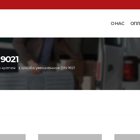
О НАС
ОПЛ
Доильные аппараты
Термошкаф
Запчасти для доильных
9021
Поилки и ко
аппаратов
Комплектующ
 крепеж
Шайба увеличенная DIN 9021
Машинки и ножницы для
поения
 маслобойки
стрижки овец
Бункерные к
 к
Запасные части и
вакуумные п
 маслобойкам
принадлежности к машинкам
Ниппельные 
для стрижки овец
овец
во
Прессы винтовые и
Ниппельные 
соковыжималки
тво
кроликов
вощей и
Ниппельные 