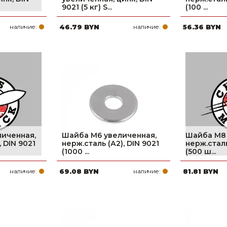
9021 (5 кг) S...
(100 ...
наличие:
46.79 BYN
наличие:
56.36 BYN
личенная,
Шайба М6 увеличенная,
Шайба М8 
, DIN 9021
нерж.сталь (А2), DIN 9021
нерж.сталь
(1000 ...
(500 ш...
наличие:
69.08 BYN
наличие:
81.81 BYN