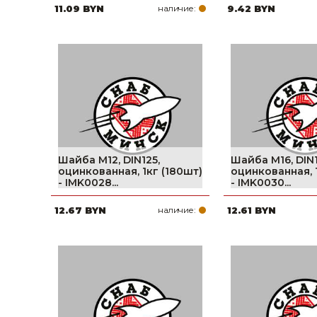
11.09 BYN
наличие:
9.42 BYN
Шайба М12, DIN125,
Шайба М16, DIN1
оцинкованная, 1кг (180шт)
оцинкованная, 
- IMK0028...
- IMK0030...
12.67 BYN
наличие:
12.61 BYN