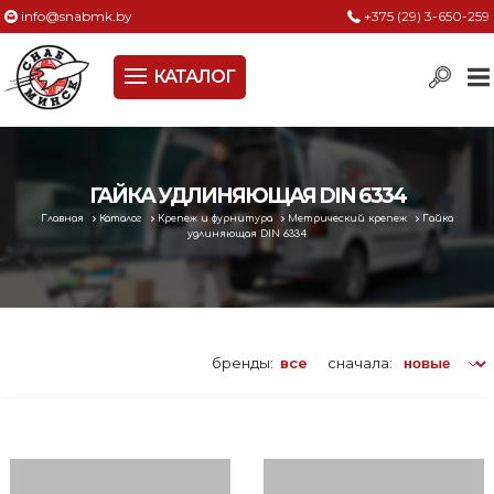
info@snabmk.by
+375 (29) 3-650-259
КАТАЛОГ
Сельское хозяйство, животноводство, птицеводство
Электроинструменты
Оснастка к электроинструменту
ГАЙКА УДЛИНЯЮЩАЯ DIN 6334
Главная
Каталог
Крепеж и фурнитура
Метрический крепеж
Гайка
Измерительный инструмент
удлиняющая DIN 6334
Металлическая мебель, сейфы, стеллажи
Пневматическое и гидравлическое оборудование
бренды:
все
сначала:
Электротехническая продукция
Строительное оборудование
Садовая техника, оснастка и принадлежности