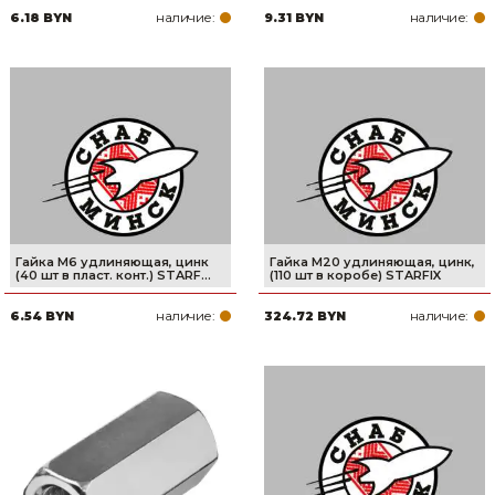
наличие:
наличие:
6.18 BYN
9.31 BYN
Товары для дома
Сантехника
Автомобильные товары, инструменты
Резинотехнические, асбестовые изделия, каболка
Гайка М6 удлиняющая, цинк
Гайка М20 удлиняющая, цинк,
(40 шт в пласт. конт.) STARF...
(110 шт в коробе) STARFIX
наличие:
наличие:
6.54 BYN
324.72 BYN