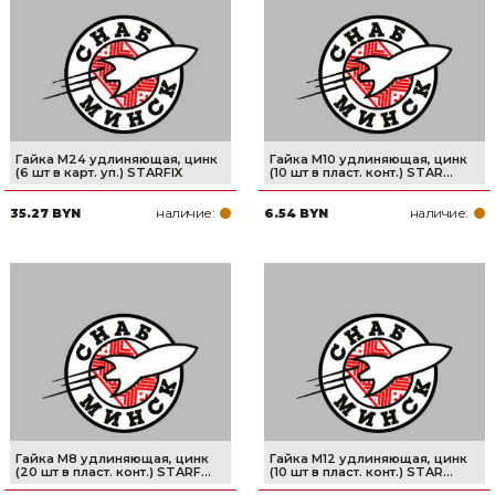
Сварочное оборудование и материалы
Средства индивидуальной защиты и спецодежда
Хранение инструмента (ящики, сумки, пояса, тележки)
Хозтовары
Гайка М24 удлиняющая, цинк
Гайка М10 удлиняющая, цинк
(6 шт в карт. уп.) STARFIX
(10 шт в пласт. конт.) STAR...
Нагреватели и осушители воздуха
наличие:
наличие:
35.27 BYN
6.54 BYN
Очистители (мойки) высокого давления
Масла и смазки
Крепеж и фурнитура
Ручной инструмент
Строительные и отделочные материалы
Гайка М8 удлиняющая, цинк
Гайка М12 удлиняющая, цинк
(20 шт в пласт. конт.) STARF...
(10 шт в пласт. конт.) STAR...
Садовый инструмент, вазоны, горшки и кашпо, теплицы, парники