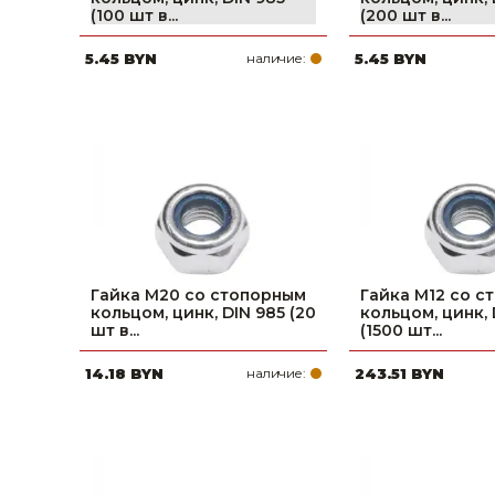
(100 шт в...
(200 шт в...
Строительные и отделочные материалы
5.45 BYN
наличие:
5.45 BYN
Садовый инструмент, вазоны, горшки и кашпо, теплицы, парники
Товары для дома
Сантехника
Автомобильные товары, инструменты
Резинотехнические, асбестовые изделия, каболка
Гайка М20 со стопорным
Гайка М12 со с
кольцом, цинк, DIN 985 (20
кольцом, цинк, 
шт в...
(1500 шт...
14.18 BYN
наличие:
243.51 BYN