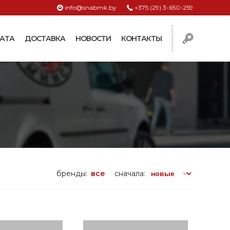
info@snabmk.by
+375 (29) 3-650-259
АТА
ДОСТАВКА
НОВОСТИ
КОНТАКТЫ
ы
рмушки
ие для систем
ормушки и
оилки
поилки для коз и
бренды:
все
сначала:
поилки для
поилки для птиц