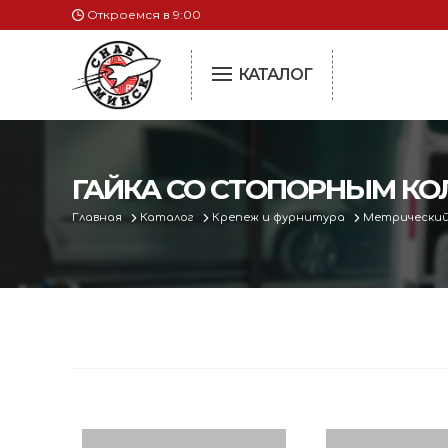
Откроемся в 9:00
КАТАЛОГ
Птицеводство
Сельское хозяйство, животноводство, птицеводство
Инкубаторы
ГАЙКА СО СТОПОРНЫМ КОЛ
Электроинструменты
Главная
Каталог
Крепеж и фурнитура
Пчеловодство
Метрический
Оснастка к электроинструменту
Сепараторы и
Запасные части
Измерительный инструмент
сепараторам и
Металлическая мебель, сейфы, стеллажи
Животноводст
Пневматическое и гидравлическое оборудование
Растениеводс
Электротехническая продукция
Сушилки для о