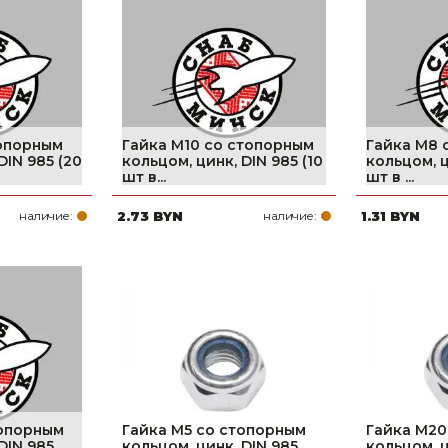
Ниппельные 
стилляторы
свиней
Чашечные к
Чашечные п
топорным
Гайка М10 со стопорным
Гайка М8 
DIN 985 (20
кольцом, цинк, DIN 985 (10
кольцом, ц
шт в...
шт в ...
наличие:
2.73 BYN
наличие:
1.31 BYN
топорным
Гайка М5 со стопорным
Гайка М20
DIN 985
кольцом, цинк, DIN 985
кольцом, ц