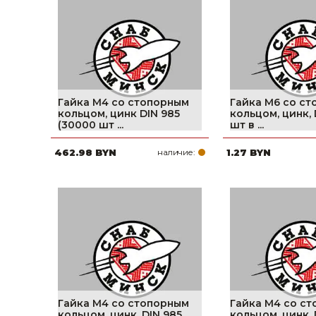
фруктов
Строительное оборудование
Автоклавы. Ди
Садовая техника, оснастка и принадлежности
Дистилляторы
Сварочное оборудование и материалы
Средства индивидуальной защиты и спецодежда
Гайка М4 со стопорным
Гайка М6 со с
кольцом, цинк DIN 985
кольцом, цинк, 
Хранение инструмента (ящики, сумки, пояса, тележки)
(30000 шт ...
шт в ...
462.98 BYN
наличие:
1.27 BYN
Хозтовары
Нагреватели и осушители воздуха
Очистители (мойки) высокого давления
Масла и смазки
Крепеж и фурнитура
Ручной инструмент
Гайка М4 со стопорным
Гайка М4 со с
кольцом, цинк, DIN 985
кольцом, цинк, 