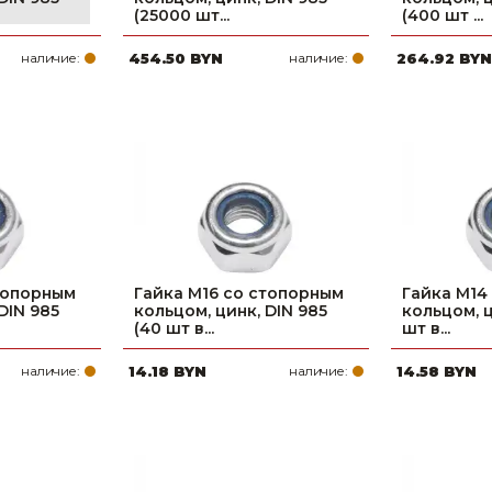
(25000 шт...
(400 шт ...
наличие:
454.50 BYN
наличие:
264.92 BYN
топорным
Гайка М16 со стопорным
Гайка М14
DIN 985
кольцом, цинк, DIN 985
кольцом, ц
(40 шт в...
шт в...
наличие:
14.18 BYN
наличие:
14.58 BYN