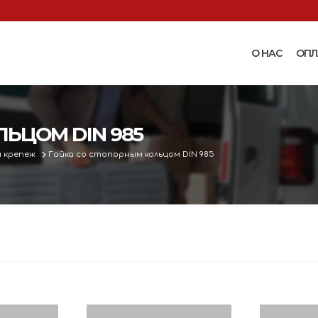
О НАС
ОПЛ
Доильные аппараты
Термошкаф
Запчасти для доильных
ЬЦОМ DIN 985
Поилки и ко
аппаратов
Комплектующ
 крепеж
Гайка со стопорным кольцом DIN 985
Машинки и ножницы для
поения
 маслобойки
стрижки овец
Бункерные к
 к
Запасные части и
вакуумные п
 маслобойкам
принадлежности к машинкам
Ниппельные 
для стрижки овец
овец
во
Прессы винтовые и
Ниппельные 
соковыжималки
тво
кроликов
вощей и
Ниппельные 