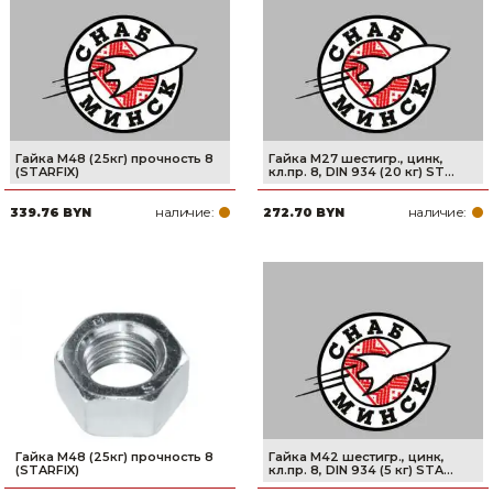
Сварочное оборудование и материалы
Средства индивидуальной защиты и спецодежда
Хранение инструмента (ящики, сумки, пояса, тележки)
Хозтовары
Гайка М48 (25кг) прочность 8
Гайка М27 шестигр., цинк,
(STARFIX)
кл.пр. 8, DIN 934 (20 кг) ST...
Нагреватели и осушители воздуха
наличие:
наличие:
339.76 BYN
272.70 BYN
Очистители (мойки) высокого давления
Масла и смазки
Крепеж и фурнитура
Ручной инструмент
Строительные и отделочные материалы
Гайка М48 (25кг) прочность 8
Гайка М42 шестигр., цинк,
(STARFIX)
кл.пр. 8, DIN 934 (5 кг) STA...
Садовый инструмент, вазоны, горшки и кашпо, теплицы, парники