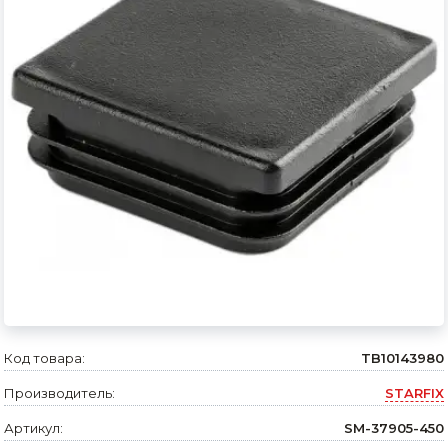
Сварочное оборудование и материалы
Средства индивидуальной защиты и спецодежда
Хранение инструмента (ящики, сумки, пояса, тележки)
Хозтовары
Нагреватели и осушители воздуха
Очистители (мойки) высокого давления
Масла и смазки
Крепеж и фурнитура
Ручной инструмент
Код товара:
TB10143980
Производитель:
STARFIX
Строительные и отделочные материалы
Артикул:
SM-37905-450
Садовый инструмент, вазоны, горшки и кашпо, теплицы, парники