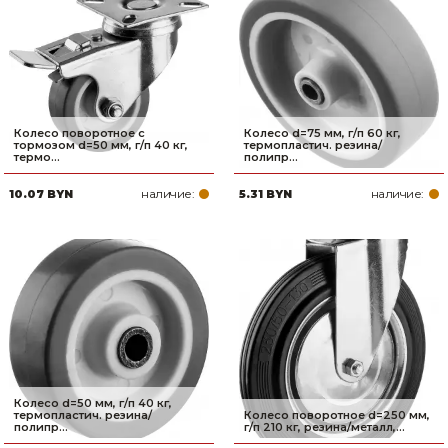
Колесо поворотное с
Колесо d=75 мм, г/п 60 кг,
тормозом d=50 мм, г/п 40 кг,
термопластич. резина/
термо...
полипр...
наличие:
наличие:
10.07 BYN
5.31 BYN
Колесо d=50 мм, г/п 40 кг,
термопластич. резина/
Колесо поворотное d=250 мм,
полипр...
г/п 210 кг, резина/металл,...