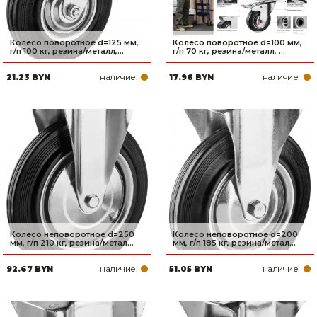
Колесо поворотное d=125 мм,
Колесо поворотное d=100 мм,
г/п 100 кг, резина/металл,...
г/п 70 кг, резина/металл, ...
наличие:
наличие:
21.23 BYN
17.96 BYN
Колесо неповоротное d=250
Колесо неповоротное d=200
мм, г/п 210 кг, резина/метал...
мм, г/п 185 кг, резина/метал...
наличие:
наличие:
92.67 BYN
51.05 BYN