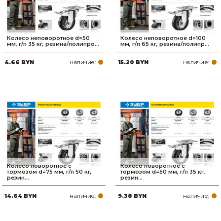
Колесо неповоротное d=50
Колесо неповоротное d=100
мм, г/п 35 кг, резина/полипро...
мм, г/п 65 кг, резина/полипр...
наличие:
наличие:
4.66 BYN
15.20 BYN
Колесо поворотное с
Колесо поворотное с
тормозом d=75 мм, г/п 50 кг,
тормозом d=50 мм, г/п 35 кг,
резин...
резин...
наличие:
наличие:
14.64 BYN
9.38 BYN