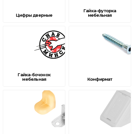
Сварочное оборудование и материалы
Гайка-футорка
Цифры дверные
мебельная
Средства индивидуальной защиты и спецодежда
Хранение инструмента (ящики, сумки, пояса, тележки)
Хозтовары
Нагреватели и осушители воздуха
Очистители (мойки) высокого давления
Гайка-бочонок
мебельная
Конфирмат
Масла и смазки
Крепеж и фурнитура
Ручной инструмент
Строительные и отделочные материалы
Садовый инструмент, вазоны, горшки и кашпо, теплицы, парники