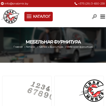
info@snabmk.by
+375 (29) 3-650-259
КАТАЛОГ
Сельское хозяйство, животноводство, птицеводство
Электроинструменты
Оснастка к электроинструменту
МЕБЕЛЬНАЯ ФУРНИТУРА
Главная
Каталог
Крепеж и фурнитура
Мебельная фурнитура
Измерительный инструмент
Металлическая мебель, сейфы, стеллажи
Пневматическое и гидравлическое оборудование
Электротехническая продукция
Строительное оборудование
Садовая техника, оснастка и принадлежности