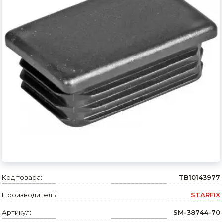
Сварочное оборудование и материалы
Средства индивидуальной защиты и спецодежда
Хранение инструмента (ящики, сумки, пояса, тележки)
Хозтовары
Нагреватели и осушители воздуха
Очистители (мойки) высокого давления
Масла и смазки
Крепеж и фурнитура
Ручной инструмент
Код товара:
TB10143977
Производитель:
STARFIX
Строительные и отделочные материалы
Артикул:
SM-38744-70
Садовый инструмент, вазоны, горшки и кашпо, теплицы, парники