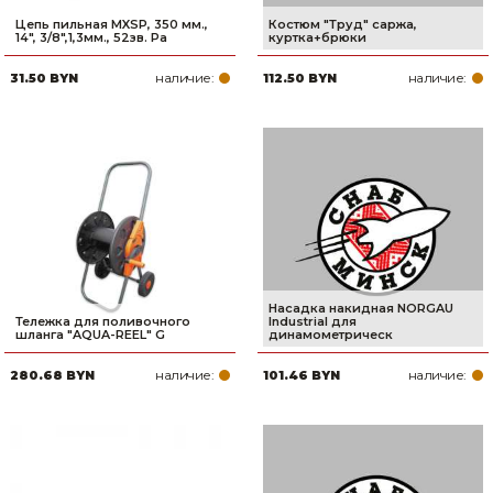
Цепь пильная MXSP, 350 мм.,
Костюм "Труд" саржа,
14", 3/8",1,3мм., 52зв. Pa
куртка+брюки
наличие:
наличие:
31.50 BYN
112.50 BYN
Насадка накидная NORGAU
Тележка для поливочного
Industrial для
шланга "AQUA-REEL" G
динамометрическ
наличие:
наличие:
280.68 BYN
101.46 BYN