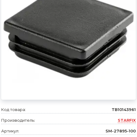
Сварочное оборудование и материалы
Средства индивидуальной защиты и спецодежда
Хранение инструмента (ящики, сумки, пояса, тележки)
Хозтовары
Нагреватели и осушители воздуха
Очистители (мойки) высокого давления
Масла и смазки
Крепеж и фурнитура
Ручной инструмент
Код товара:
TB10143961
Производитель:
STARFIX
Строительные и отделочные материалы
Артикул:
SM-27895-100
Садовый инструмент, вазоны, горшки и кашпо, теплицы, парники