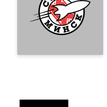
фруктов
Строительное оборудование
Автоклавы. Ди
Садовая техника, оснастка и принадлежности
Дистилляторы
Сварочное оборудование и материалы
Средства индивидуальной защиты и спецодежда
Хранение инструмента (ящики, сумки, пояса, тележки)
Хозтовары
Нагреватели и осушители воздуха
Очистители (мойки) высокого давления
Масла и смазки
Крепеж и фурнитура
Ручной инструмент