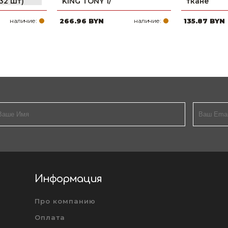
32 шт)
KING TONY 1/
ткане
наличие:
266.96 BYN
наличие:
135.87 BYN
Информация
Про компанию
Оплата