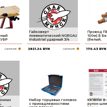
Гайковерт
Провод ПВ
рный
пневматический NORGAU
100м) Б Б
ЗУБР
Industrial ударный 3/4
(белый,
наличие:
2821.24 BYN
наличие:
170.43 BYN
онных
Набор торцевых головок
KK18XW 8-H
L
с принадлежностями
рулон шли