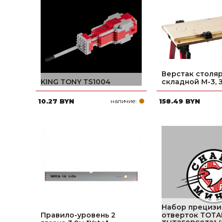
Строительные и отделочные материалы
Садовый инструмент, вазоны, горшки и кашпо, теплицы, парники
Товары для дома
Сантехника
Верстак столя
KING TONY TS1004
складной М-3, 
Автомобильные товары, инструменты
10.27 BYN
наличие:
158.49 BYN
Резинотехнические, асбестовые изделия, каболка
Набор прецизи
Правило-уровень 2
отверток TOTA