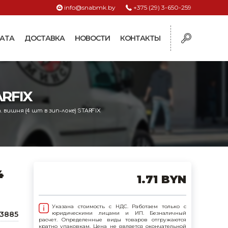
info@snabmk.by
+375 (29) 3-650-259
АТА
ДОСТАВКА
НОВОСТИ
КОНТАКТЫ
ы
RFIX
рмушки
ие для систем
вишня (4 шт в зип-локе) STARFIX
ормушки и
оилки
поилки для коз и
4
1.71 BYN
поилки для
Указана стоимость с НДС. Работаем только с
43885
юридическими лицами и ИП. Безналичный
расчет. Определенные виды товаров отгружаются
поилки для птиц
кратно упаковкам. Цена не является окончательной