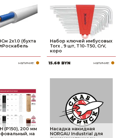
См 2х1.0 (бухта
Набор ключей имбусовых
елРоскабель
Torx , 9 шт, T10-T50, CrV,
коро
наличие:
15.68 BYN
наличие:
 (Р150), 200 мм
Насадка накидная
фовальный, на
NORGAU Industrial для