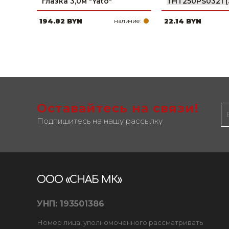
глазка 3,0м "Yato"
THT250PS0321 (
194.82 BYN
наличие:
22.14 BYN
Оставайтесь на связи!
Подпишитесь на нашу рассылку
ООО «СНАБ МК»
УНП: 193501386
Номер лица, уполномоченного рассматривать