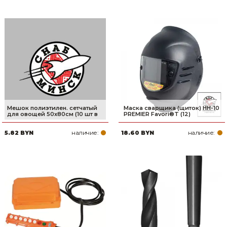
Мешок полиэтилен. сетчатый
Маска сварщика (щиток) НН-10
для овощей 50x80см (10 шт в
PREMIER Favori®T (12)
наличие:
наличие:
5.82 BYN
18.60 BYN