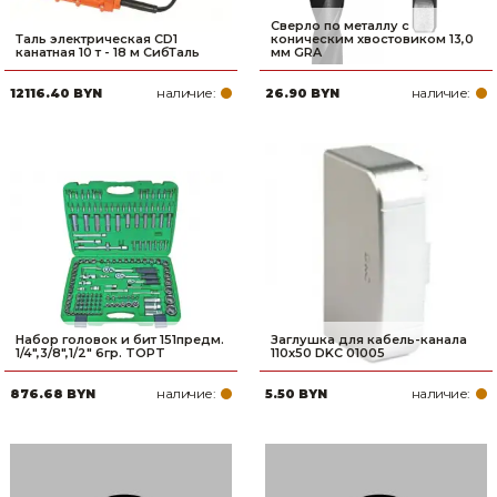
Сверло по металлу с
Таль электрическая CD1
коническим хвостовиком 13,0
канатная 10 т - 18 м СибТаль
мм GRA
наличие:
наличие:
12116.40 BYN
26.90 BYN
Набор головок и бит 151предм.
Заглушка для кабель-канала
1/4",3/8",1/2" 6гр. TOPT
110х50 DKC 01005
наличие:
наличие:
876.68 BYN
5.50 BYN