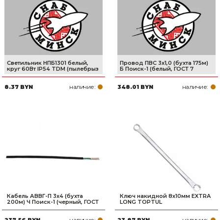
Светильник НПБ1301 белый,
Провод ПВС 3х1,0 (бухта 175м)
круг 60Вт IP54 TDM (пылебрыз
Б Поиск-1 (белый, ГОСТ 7
наличие:
наличие:
8.37 BYN
348.01 BYN
Кабель АВВГ-П 3х4 (бухта
Ключ накидной 8х10мм EXTRA
200м) Ч Поиск-1 (черный, ГОСТ
LONG TOPTUL
наличие:
наличие:
237.56 BYN
23.87 BYN