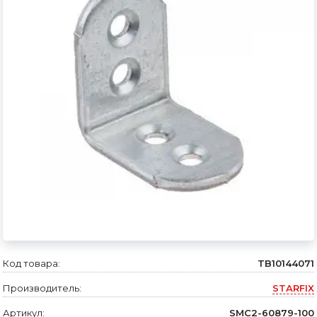
Сварочное оборудование и материалы
Средства индивидуальной защиты и спецодежда
Хранение инструмента (ящики, сумки, пояса, тележки)
Хозтовары
Нагреватели и осушители воздуха
Очистители (мойки) высокого давления
Масла и смазки
Крепеж и фурнитура
Ручной инструмент
Код товара:
TB10144071
Строительные и отделочные материалы
Производитель:
STARFIX
Садовый инструмент, вазоны, горшки и кашпо, теплицы, парники
Артикул:
SMC2-60879-100