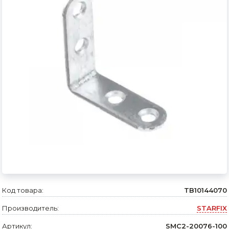
Сварочное оборудование и материалы
Средства индивидуальной защиты и спецодежда
Хранение инструмента (ящики, сумки, пояса, тележки)
Хозтовары
Нагреватели и осушители воздуха
Очистители (мойки) высокого давления
Масла и смазки
Крепеж и фурнитура
Ручной инструмент
Код товара:
TB10144070
Строительные и отделочные материалы
Производитель:
STARFIX
Садовый инструмент, вазоны, горшки и кашпо, теплицы, парники
Артикул:
SMC2-20076-100