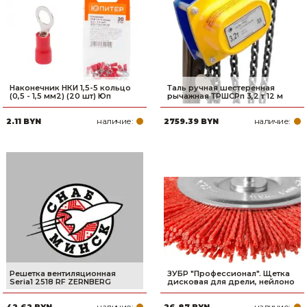
Наконечник НКИ 1,5-5 кольцо
Таль ручная шестеренная
(0,5 - 1,5 мм2) (20 шт) Юп
рычажная ТРШСРп 3,2 т 12 м
наличие:
наличие:
2.11 BYN
2759.39 BYN
Решетка вентиляционная
ЗУБР ″Профессионал″. Щетка
Seria1 2518 RF ZERNBERG
дисковая для дрели, нейлоно
наличие:
наличие:
42.62 BYN
26.87 BYN