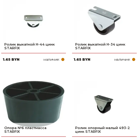
Сварочное оборудование и материалы
Средства индивидуальной защиты и спецодежда
Хранение инструмента (ящики, сумки, пояса, тележки)
Хозтовары
Ролик выкатной H-44 цинк
Ролик выкатной H-34 цинк
STARFIX
STARFIX
Нагреватели и осушители воздуха
наличие:
наличие:
1.65 BYN
1.65 BYN
Очистители (мойки) высокого давления
Масла и смазки
Крепеж и фурнитура
Ручной инструмент
Строительные и отделочные материалы
Опора №6 пластмасса
Ролик опорный малый 493-2
STARFIX
цинк STARFIX
Садовый инструмент, вазоны, горшки и кашпо, теплицы, парники