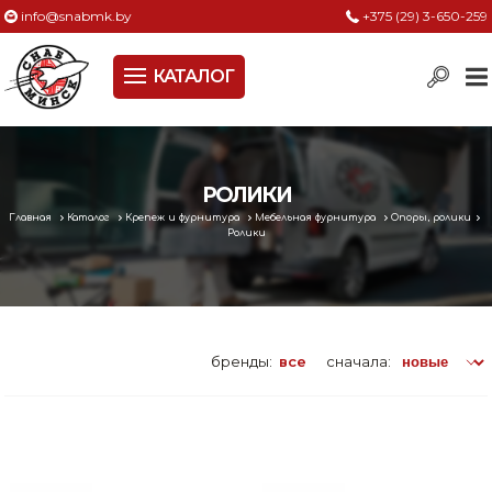
info@snabmk.by
+375 (29) 3-650-259
КАТАЛОГ
Сельское хозяйство, животноводство, птицеводство
Электроинструменты
Оснастка к электроинструменту
РОЛИКИ
Главная
Каталог
Крепеж и фурнитура
Мебельная фурнитура
Опоры, ролики
Измерительный инструмент
Ролики
Металлическая мебель, сейфы, стеллажи
Пневматическое и гидравлическое оборудование
бренды:
все
сначала:
Электротехническая продукция
Строительное оборудование
Садовая техника, оснастка и принадлежности