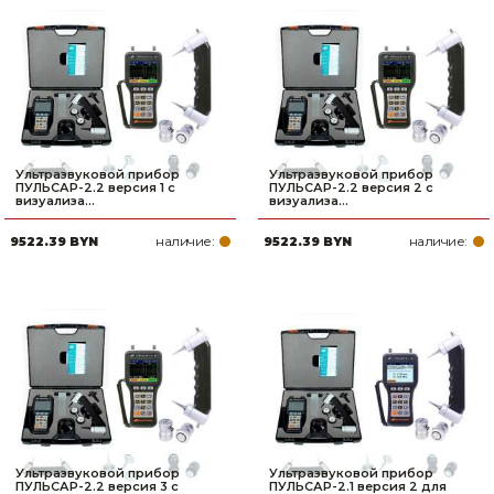
Сварочное оборудование и материалы
Средства индивидуальной защиты и спецодежда
Хранение инструмента (ящики, сумки, пояса, тележки)
Хозтовары
Ультразвуковой прибор
Ультразвуковой прибор
ПУЛЬСАР-2.2 версия 1 с
ПУЛЬСАР-2.2 версия 2 с
визуализа...
визуализа...
Нагреватели и осушители воздуха
наличие:
наличие:
9522.39 BYN
9522.39 BYN
Очистители (мойки) высокого давления
Масла и смазки
Крепеж и фурнитура
Ручной инструмент
Строительные и отделочные материалы
Ультразвуковой прибор
Ультразвуковой прибор
Садовый инструмент, вазоны, горшки и кашпо, теплицы, парники
ПУЛЬСАР-2.2 версия 3 с
ПУЛЬСАР-2.1 версия 2 для