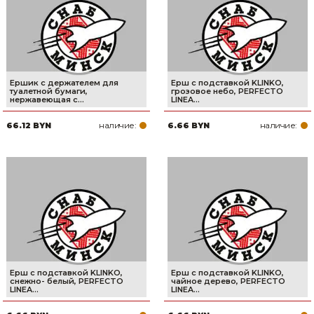
Сварочное оборудование и материалы
Средства индивидуальной защиты и спецодежда
Хранение инструмента (ящики, сумки, пояса, тележки)
Ершик с держателем для
Ерш с подставкой KLINKO,
туалетной бумаги,
грозовое небо, PERFECTO
Хозтовары
нержавеющая с...
LINEA...
наличие:
наличие:
66.12 BYN
6.66 BYN
Нагреватели и осушители воздуха
Очистители (мойки) высокого давления
Масла и смазки
Крепеж и фурнитура
Ручной инструмент
Ерш с подставкой KLINKO,
Ерш с подставкой KLINKO,
Строительные и отделочные материалы
снежно- белый, PERFECTO
чайное дерево, PERFECTO
LINEA...
LINEA...
Садовый инструмент, вазоны, горшки и кашпо, теплицы, парники