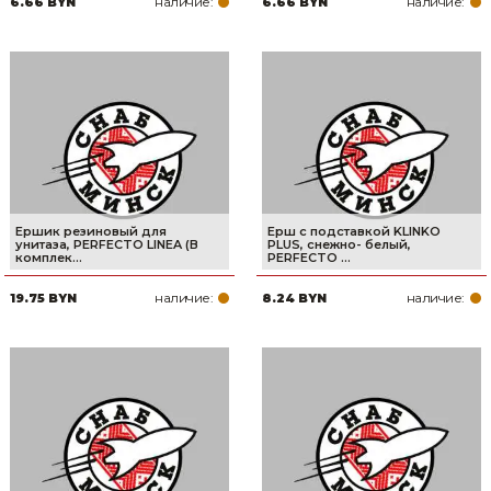
наличие:
наличие:
6.66 BYN
6.66 BYN
Товары для дома
Сантехника
Автомобильные товары, инструменты
Резинотехнические, асбестовые изделия, каболка
Ершик резиновый для
Ерш с подставкой KLINKO
унитаза, PERFECTO LINEA (В
PLUS, снежно- белый,
комплек...
PERFECTO ...
наличие:
наличие:
19.75 BYN
8.24 BYN