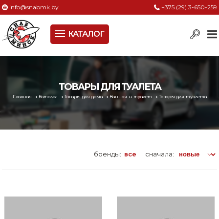
info@snabmk.by
+375 (29) 3-650-259
КАТАЛОГ
Сельское хозяйство, животноводство, птицеводство
Электроинструменты
Оснастка к электроинструменту
ТОВАРЫ ДЛЯ ТУАЛЕТА
Главная
Каталог
Товары для дома
Ванная и туалет
Товары для туалета
Измерительный инструмент
Металлическая мебель, сейфы, стеллажи
Пневматическое и гидравлическое оборудование
бренды:
все
сначала:
Электротехническая продукция
Строительное оборудование
Садовая техника, оснастка и принадлежности