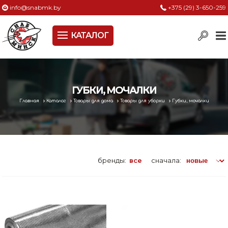
info@snabmk.by
+375 (29) 3-650-259
КАТАЛОГ
Сельское хозяйство, животноводство, птицеводство
Электроинструменты
Оснастка к электроинструменту
ГУБКИ, МОЧАЛКИ
Главная
Каталог
Товары для дома
Товары для уборки
Губки, мочалки
Измерительный инструмент
Металлическая мебель, сейфы, стеллажи
Пневматическое и гидравлическое оборудование
бренды:
все
сначала:
Электротехническая продукция
Строительное оборудование
Садовая техника, оснастка и принадлежности