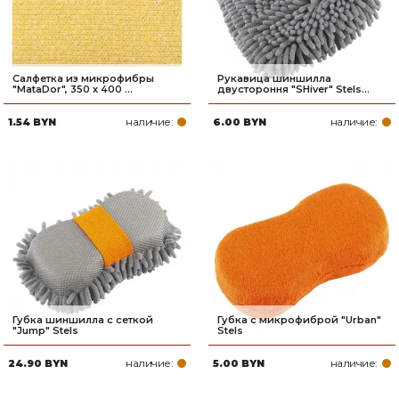
Салфетка из микрофибры
Рукавица шиншилла
"MataDor", 350 х 400 ...
двустороння "SHiver" Stels...
наличие:
наличие:
1.54 BYN
6.00 BYN
Губка шиншилла с сеткой
Губка с микрофиброй "Urban"
"Jump" Stels
Stels
наличие:
наличие:
24.90 BYN
5.00 BYN