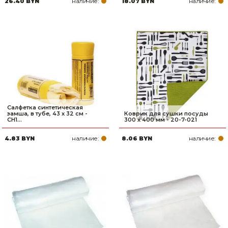
наличие:
наличие:
26.40 BYN
18.07 BYN
Товары для дома
Сантехника
Автомобильные товары, инструменты
Резинотехнические, асбестовые изделия, каболка
Салфетка синтетическая
замша, в тубе, 43 х 32 см -
Коврик для сушки посуды
CH1...
300 х 400 мм - 20-7-021
наличие:
наличие:
4.83 BYN
8.06 BYN