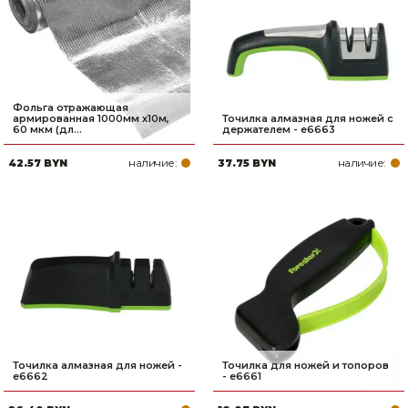
Сварочное оборудование и материалы
Средства индивидуальной защиты и спецодежда
Хранение инструмента (ящики, сумки, пояса, тележки)
Фольга отражающая
армированная 1000мм х10м,
Точилка алмазная для ножей с
Хозтовары
60 мкм (дл...
держателем - e6663
наличие:
наличие:
42.57 BYN
37.75 BYN
Нагреватели и осушители воздуха
Очистители (мойки) высокого давления
Масла и смазки
Крепеж и фурнитура
Ручной инструмент
Строительные и отделочные материалы
Точилка алмазная для ножей -
Точилка для ножей и топоров
e6662
- e6661
Садовый инструмент, вазоны, горшки и кашпо, теплицы, парники