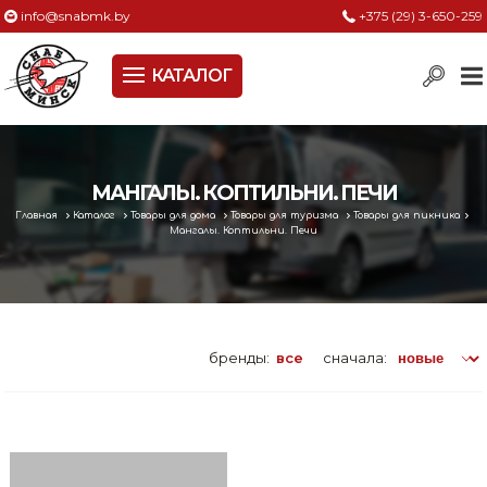
info@snabmk.by
+375 (29) 3-650-259
КАТАЛОГ
Сельское хозяйство, животноводство, птицеводство
Электроинструменты
Оснастка к электроинструменту
МАНГАЛЫ. КОПТИЛЬНИ. ПЕЧИ
Главная
Каталог
Товары для дома
Товары для туризма
Товары для пикника
Измерительный инструмент
Мангалы. Коптильни. Печи
Металлическая мебель, сейфы, стеллажи
Пневматическое и гидравлическое оборудование
бренды:
все
сначала:
Электротехническая продукция
Строительное оборудование
Садовая техника, оснастка и принадлежности