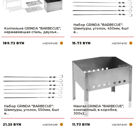
Набор GRINDA ″BARBECUE″:
Коптильня GRINDA ″BARBECUE″,
Шампуры, уголок, 450мм, 6шт
нержавеющая сталь, двухъя...
в...
наличие:
наличие:
189.72 BYN
15.73 BYN
Набор GRINDA ″BARBECUE″:
Мангал GRINDA ″BARBECUE″,
Шампуры, уголок, 550мм, 6шт
компактный, в коробке,
в...
300х2...
наличие:
наличие:
21.25 BYN
11.73 BYN