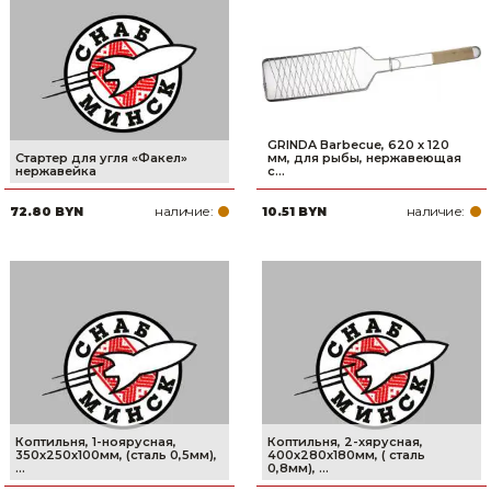
Сварочное оборудование и материалы
Средства индивидуальной защиты и спецодежда
Хранение инструмента (ящики, сумки, пояса, тележки)
GRINDA Barbecue, 620 х 120
Хозтовары
Стартер для угля «Факел»
мм, для рыбы, нержавеющая
нержавейка
с...
Нагреватели и осушители воздуха
наличие:
наличие:
72.80 BYN
10.51 BYN
Очистители (мойки) высокого давления
Масла и смазки
Крепеж и фурнитура
Ручной инструмент
Строительные и отделочные материалы
Коптильня, 1-ноярусная,
Коптильня, 2-хярусная,
350х250х100мм, (сталь 0,5мм),
400х280х180мм, ( сталь
...
0,8мм), ...
Садовый инструмент, вазоны, горшки и кашпо, теплицы, парники