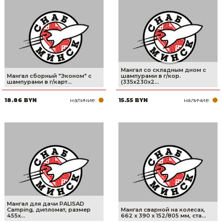
Мангал со складным дном с
Мангал сборный "Эконом" с
шампурами в г/кор.
шампурами в г/карт...
(335х230х2...
наличие:
наличие:
18.86 BYN
15.55 BYN
Мангал для дачи PALISAD
Camping, дипломат, размер
Мангал сварной на колесах,
455х...
662 х 390 х 152/805 мм, ста...