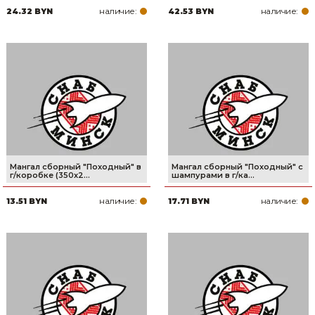
наличие:
наличие:
24.32 BYN
42.53 BYN
Товары для дома
Сантехника
Автомобильные товары, инструменты
Резинотехнические, асбестовые изделия, каболка
Мангал сборный "Походный" в
Мангал сборный "Походный" с
г/коробке (350х2...
шампурами в г/ка...
наличие:
наличие:
13.51 BYN
17.71 BYN