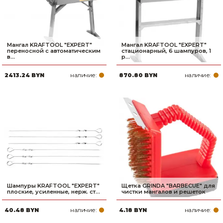
Мангал KRAFTOOL ″EXPERT″
Мангал KRAFTOOL ″EXPERT″
переносной с автоматическим
стационарный, 6 шампуров, 1
в...
р...
наличие:
наличие:
2413.24 BYN
870.80 BYN
Шампуры KRAFTOOL ″EXPERT″
Щетка GRINDA ″BARBECUE″ для
плоские, усиленные, нерж. ст...
чистки мангалов и решеток
наличие:
наличие:
40.48 BYN
4.18 BYN