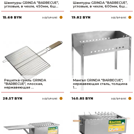
Шампуры GRINDA ″BARBECUE″,
Шампуры GRINDA ″BARBECUE″,
угловые, в чехле, 450мм, 6ш...
угловые, в чехле, 600мм, 6ш...
наличие:
наличие:
15.68 BYN
19.82 BYN
Решетка-гриль GRINDA
Мангал GRINDA ″BARBECUE″,
″BARBECUE″, плоская,
нержавеющая сталь, толщина
нержавеющая ...
1...
наличие:
наличие:
28.57 BYN
140.85 BYN