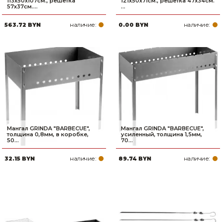
113x50x107см., решетка
121x50x71см., решетка 47х34см.
57х37см....
...
наличие:
наличие:
563.72 BYN
0.00 BYN
Мангал GRINDA ″BARBECUE″,
Мангал GRINDA ″BARBECUE″,
толщина 0,8мм, в коробке,
усиленный, толщина 1,5мм,
50...
70...
наличие:
наличие:
32.15 BYN
89.74 BYN