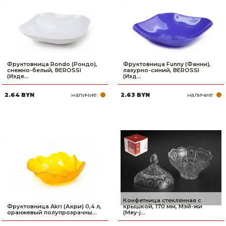
Фруктовница Rondo (Рондо),
Фруктовница Funny (Фанни),
снежно-белый, BEROSSI
лазурно-синий, BEROSSI
(Изде...
(Изд...
наличие:
наличие:
2.64 BYN
2.63 BYN
Конфетница стеклянная с
Фруктовница Akri (Акри) 0,4 л,
крышкой, 170 мм, Мэй-жи
оранжевый полупрозрачны...
(Mey-j...