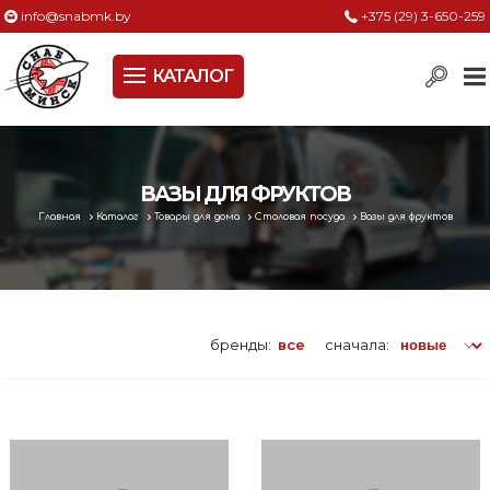
info@snabmk.by
+375 (29) 3-650-259
КАТАЛОГ
Сельское хозяйство, животноводство, птицеводство
Электроинструменты
Оснастка к электроинструменту
ВАЗЫ ДЛЯ ФРУКТОВ
Главная
Каталог
Товары для дома
Столовая посуда
Вазы для фруктов
Измерительный инструмент
Металлическая мебель, сейфы, стеллажи
Пневматическое и гидравлическое оборудование
бренды:
все
сначала:
Электротехническая продукция
Строительное оборудование
Садовая техника, оснастка и принадлежности