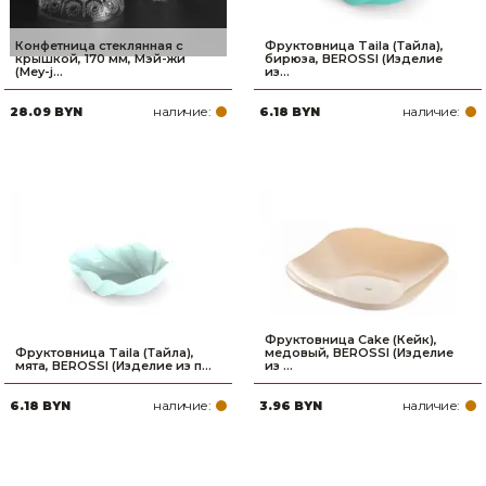
Конфетница стеклянная с
Фруктовница Taila (Тайла),
крышкой, 170 мм, Мэй-жи
бирюза, BEROSSI (Изделие
(Mey-j...
из...
наличие:
наличие:
28.09 BYN
6.18 BYN
Фруктовница Cake (Кейк),
Фруктовница Taila (Тайла),
медовый, BEROSSI (Изделие
мята, BEROSSI (Изделие из п...
из ...
наличие:
наличие:
6.18 BYN
3.96 BYN