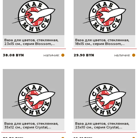
Сварочное оборудование и материалы
Средства индивидуальной защиты и спецодежда
Хранение инструмента (ящики, сумки, пояса, тележки)
Ваза для цветов, стеклянная,
Ваза для цветов, стеклянная,
Хозтовары
23х15 см., серия Blossom,...
18х15 см., серия Blossom,...
наличие:
наличие:
38.08 BYN
29.90 BYN
Нагреватели и осушители воздуха
Очистители (мойки) высокого давления
Масла и смазки
Крепеж и фурнитура
Ручной инструмент
Строительные и отделочные материалы
Ваза для цветов, стеклянная,
Ваза для цветов, стеклянная,
35х12 см., серия Crystal,...
25х10 см., серия Crystal,...
Садовый инструмент, вазоны, горшки и кашпо, теплицы, парники