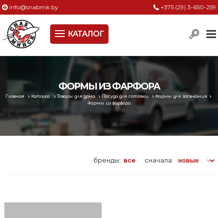
info@snabmk.by
+375 (29) 3-650-259
КАТАЛОГ
Сельское хозяйство, животноводство, птицеводство
Электроинструменты
Оснастка к электроинструменту
ФОРМЫ ИЗ ФАРФОРА
Главная
Каталог
Товары для дома
Посуда для готовки
Формы для запекания
Измерительный инструмент
Формы из фарфора
Металлическая мебель, сейфы, стеллажи
Пневматическое и гидравлическое оборудование
бренды:
все
сначала:
Электротехническая продукция
Строительное оборудование
Садовая техника, оснастка и принадлежности