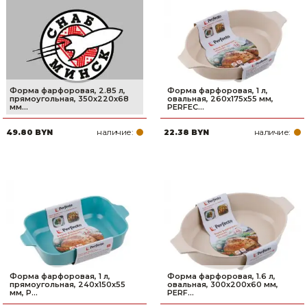
Сварочное оборудование и материалы
Средства индивидуальной защиты и спецодежда
Хранение инструмента (ящики, сумки, пояса, тележки)
Форма фарфоровая, 2.85 л,
Форма фарфоровая, 1 л,
Хозтовары
прямоугольная, 350х220х68
овальная, 260х175х55 мм,
мм...
PERFEC...
Нагреватели и осушители воздуха
наличие:
наличие:
49.80 BYN
22.38 BYN
Очистители (мойки) высокого давления
Масла и смазки
Крепеж и фурнитура
Ручной инструмент
Строительные и отделочные материалы
Форма фарфоровая, 1 л,
Форма фарфоровая, 1.6 л,
прямоугольная, 240х150х55
овальная, 300х200х60 мм,
мм, P...
PERF...
Садовый инструмент, вазоны, горшки и кашпо, теплицы, парники