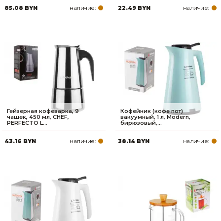
наличие:
наличие:
85.08 BYN
22.49 BYN
Товары для дома
Сантехника
Автомобильные товары, инструменты
Резинотехнические, асбестовые изделия, каболка
Гейзерная кофеварка, 9
Кофейник (кофе пот)
чашек, 450 мл, CHEF,
вакуумный, 1 л, Modern,
PERFECTO L...
бирюзовый,...
наличие:
наличие:
43.16 BYN
38.14 BYN