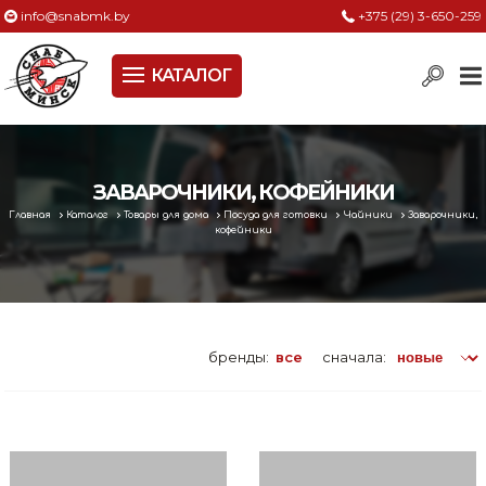
info@snabmk.by
+375 (29) 3-650-259
КАТАЛОГ
Сельское хозяйство, животноводство, птицеводство
Электроинструменты
Оснастка к электроинструменту
ЗАВАРОЧНИКИ, КОФЕЙНИКИ
Главная
Каталог
Товары для дома
Посуда для готовки
Чайники
Заварочники,
Измерительный инструмент
кофейники
Металлическая мебель, сейфы, стеллажи
Пневматическое и гидравлическое оборудование
бренды:
все
сначала:
Электротехническая продукция
Строительное оборудование
Садовая техника, оснастка и принадлежности