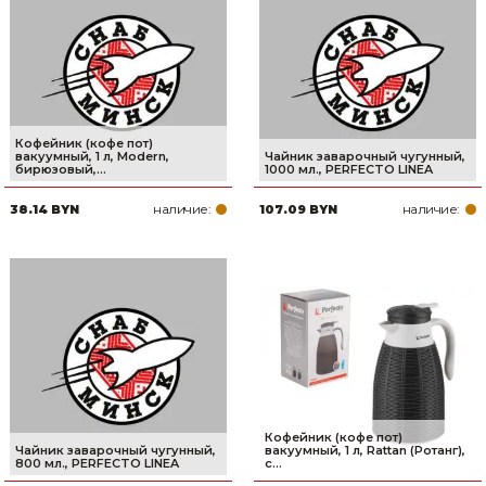
Сварочное оборудование и материалы
Средства индивидуальной защиты и спецодежда
Хранение инструмента (ящики, сумки, пояса, тележки)
Кофейник (кофе пот)
Хозтовары
вакуумный, 1 л, Modern,
Чайник заварочный чугунный,
бирюзовый,...
1000 мл., PERFECTO LINEA
Нагреватели и осушители воздуха
наличие:
наличие:
38.14 BYN
107.09 BYN
Очистители (мойки) высокого давления
Масла и смазки
Крепеж и фурнитура
Ручной инструмент
Строительные и отделочные материалы
Кофейник (кофе пот)
Чайник заварочный чугунный,
вакуумный, 1 л, Rattan (Ротанг),
800 мл., PERFECTO LINEA
с...
Садовый инструмент, вазоны, горшки и кашпо, теплицы, парники