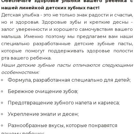
Обеспечьте здоровье улыбки вашего ребенка с
Сварочное оборудование и материалы
нашей линейкой детских зубных паст!
Детская улыбка - это не только знак радости и счастья,
Средства индивидуальной защиты и спецодежда
но и здоровья. Здоровые зубы и крепкие десны -
залог уверенности и хорошего самочувствия вашего
Хранение инструмента (ящики, сумки, пояса, тележки)
малыша. Именно поэтому мы предлагаем вам наши
Хозтовары
специально разработанные детские зубные пасты,
которые помогут поддерживать здоровье полости
Нагреватели и осушители воздуха
рта вашего ребенка.
Наши детские зубные пасты отличаются следующими
Очистители (мойки) высокого давления
особенностями:
Формула, разработанная специально для детей;
Масла и смазки
Бережное очищение зубов;
Крепеж и фурнитура
Предотвращение зубного налета и кариеса;
Ручной инструмент
Укрепление эмали и десен;
Строительные и отделочные материалы
Разнообразные вкусы, которые понравятся
Садовый инструмент, вазоны, горшки и кашпо, теплицы, парники
вашему ребенку;