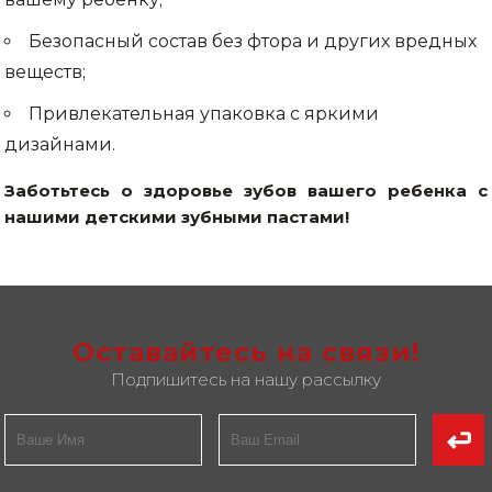
Товары для дома
Безопасный состав без фтора и других вредных
веществ;
Сантехника
Привлекательная упаковка с яркими
Автомобильные товары, инструменты
дизайнами.
Резинотехнические, асбестовые изделия, каболка
Заботьтесь о здоровье зубов вашего ребенка с
нашими детскими зубными пастами!
Оставайтесь на связи!
Подпишитесь на нашу рассылку