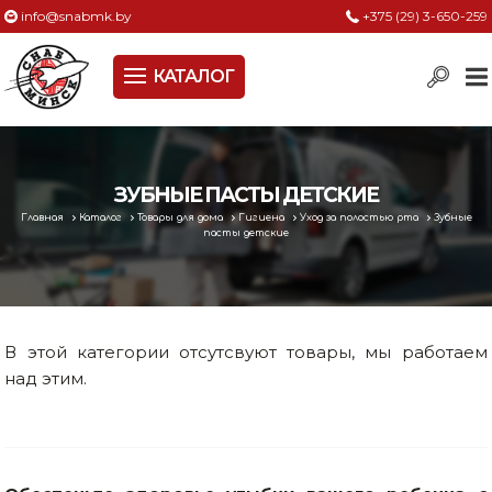
info@snabmk.by
+375 (29) 3-650-259
КАТАЛОГ
Сельское хозяйство, животноводство, птицеводство
Электроинструменты
Оснастка к электроинструменту
ЗУБНЫЕ ПАСТЫ ДЕТСКИЕ
Главная
Каталог
Товары для дома
Гигиена
Уход за полостью рта
Зубные
Измерительный инструмент
пасты детские
Металлическая мебель, сейфы, стеллажи
Пневматическое и гидравлическое оборудование
В этой категории отсутсвуют товары, мы работаем
Электротехническая продукция
над этим.
Строительное оборудование
Садовая техника, оснастка и принадлежности