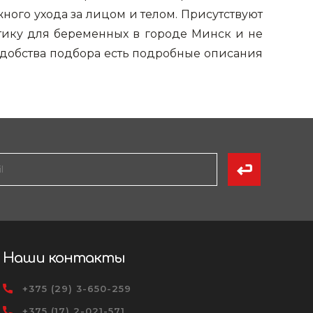
поилки для
ного ухода за лицом и телом. Присутствуют
етику для беременных в городе Минск и не
ормушки
 удобства подбора есть подробные описания
оилки
Наши контакты
+375 (29) 3-650-259
+375 (17) 2-021-571