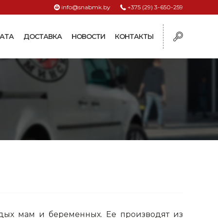
info@snabmk.by
+375 (29) 3-650-259
АТА
ДОСТАВКА
НОВОСТИ
КОНТАКТЫ
ы
рмушки
ие для систем
ормушки и
оилки
поилки для коз и
поилки для
поилки для птиц
ых мам и беременных. Ее производят из