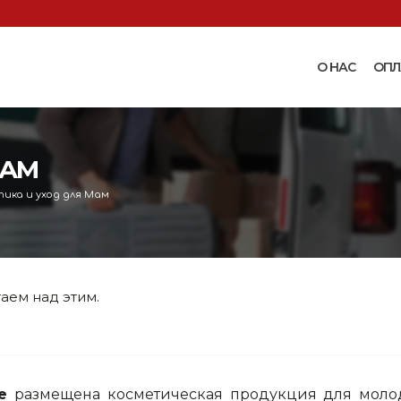
О НАС
ОПЛ
Доильные аппараты
Термошкаф
Запчасти для доильных
МАМ
Поилки и ко
аппаратов
Комплектующ
ика и уход для Мам
Машинки и ножницы для
поения
 маслобойки
стрижки овец
Бункерные к
 к
Запасные части и
вакуумные п
 маслобойкам
принадлежности к машинкам
Ниппельные 
аем над этим.
для стрижки овец
овец
во
Прессы винтовые и
Ниппельные 
соковыжималки
тво
кроликов
вощей и
Ниппельные 
е
размещена косметическая продукция для молод