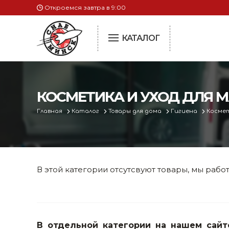
Откроемся завтра в 9:00
КАТАЛОГ
Птицеводство
Сельское хозяйство, животноводство, птицеводство
Инкубаторы
КОСМЕТИКА И УХОД ДЛЯ 
Электроинструменты
Главная
Каталог
Товары для дома
Гигиена
Пчеловодство
Космет
Оснастка к электроинструменту
Сепараторы и
Запасные части
Измерительный инструмент
сепараторам и
Металлическая мебель, сейфы, стеллажи
В этой категории отсутсвуют товары, мы работ
Животноводст
Пневматическое и гидравлическое оборудование
Растениеводс
Электротехническая продукция
Сушилки для о
В отдельной категории на нашем сайт