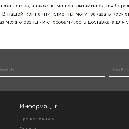
Ниппельные 
лебных трав, а также комплекс витаминов для береж
стилляторы
свиней
. В нашей компании клиенты могут заказать косм
Чашечные к
каз можно разными способами, есть доставка, а для
Чашечные п
Информация
Про компанию
Оплата