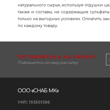
фруктов
Строительное оборудование
натурального сырья, используя отдушки це
Автоклавы. Ди
также и составы, не содержащие сульфаты
Садовая техника, оснастка и принадлежности
Дистилляторы
только на выгодных условиях. Оплатить за
Сварочное оборудование и материалы
по каждому товару.
Средства индивидуальной защиты и спецодежда
Хранение инструмента (ящики, сумки, пояса, тележки)
Хозтовары
Оставайтесь на связи!
Подпишитесь на нашу рассылку
Нагреватели и осушители воздуха
Очистители (мойки) высокого давления
Масла и смазки
ООО «СНАБ МК»
Крепеж и фурнитура
УНП: 193501386
Ручной инструмент