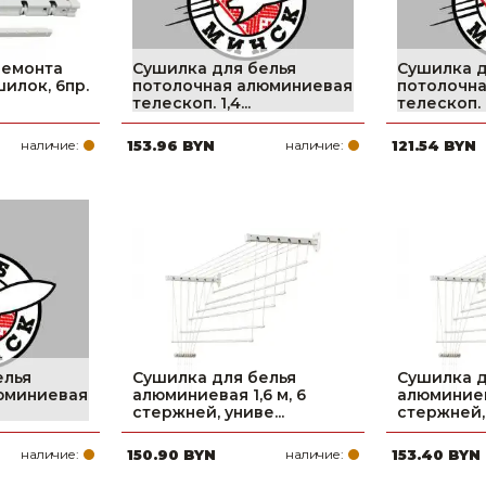
ремонта
Сушилка для белья
Сушилка д
илок, 6пр.
потолочная алюминиевая
потолочн
телескоп. 1,4...
телескоп. 1,
наличие:
153.96 BYN
наличие:
121.54 BYN
елья
Сушилка для белья
Сушилка д
юминиевая
алюминиевая 1,6 м, 6
алюминиева
стержней, униве...
стержней, 
наличие:
150.90 BYN
наличие:
153.40 BYN