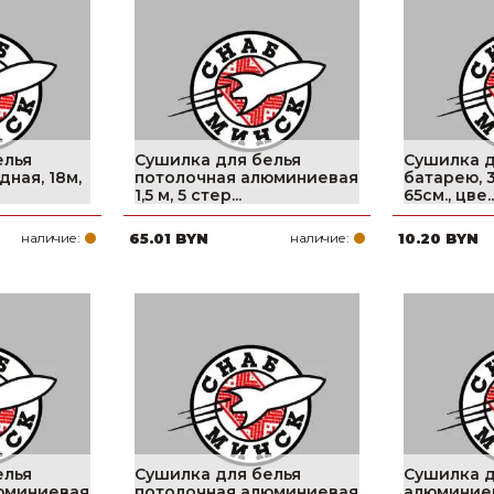
Ниппельные 
стилляторы
свиней
Чашечные к
Чашечные п
елья
Сушилка для белья
Сушилка д
дная, 18м,
потолочная алюминиевая
батарею, 
1,5 м, 5 стер...
65см., цве..
наличие:
65.01 BYN
наличие:
10.20 BYN
елья
Сушилка для белья
Сушилка д
юминиевая
потолочная алюминиевая
алюминиева