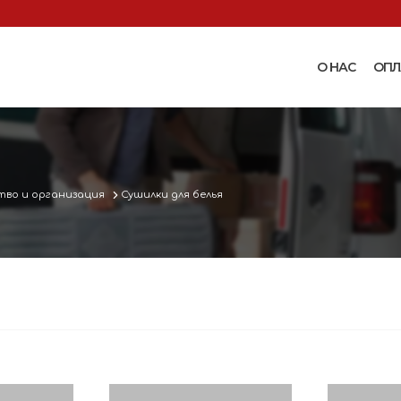
О НАС
ОПЛ
Доильные аппараты
Термошкаф
Запчасти для доильных
Поилки и ко
аппаратов
Комплектующ
тво и организация
Сушилки для белья
Машинки и ножницы для
поения
 маслобойки
стрижки овец
Бункерные к
 к
Запасные части и
вакуумные п
 маслобойкам
принадлежности к машинкам
Ниппельные 
для стрижки овец
овец
во
Прессы винтовые и
Ниппельные 
соковыжималки
тво
кроликов
вощей и
Ниппельные 