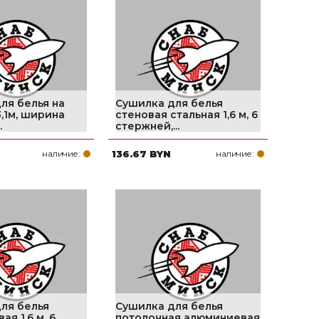
поилки для
ормушки
оилки
ля белья на
Сушилка для белья
3,1м, ширина
стеновая стальная 1,6 м, 6
.
стержней,...
наличие:
136.67 BYN
наличие:
ля белья
Сушилка для белья
я 1,6 м, 6
потолочная алюминиевая