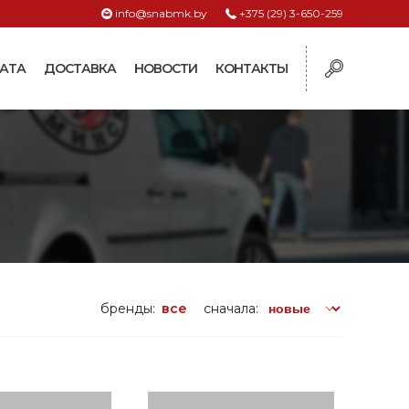
info@snabmk.by
+375 (29) 3-650-259
АТА
ДОСТАВКА
НОВОСТИ
КОНТАКТЫ
ы
рмушки
ие для систем
ормушки и
оилки
поилки для коз и
бренды:
все
сначала:
поилки для
поилки для птиц