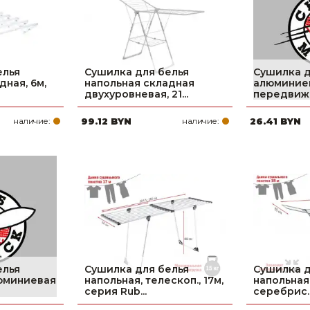
елья
Сушилка для белья
Сушилка д
дная, 6м,
напольная складная
алюминиева
двухуровневая, 21...
передвижн
наличие:
99.12 BYN
наличие:
26.41 BYN
елья
Сушилка для белья
Сушилка д
юминиевая
напольная, телескоп., 17м,
напольная,
серия Rub...
серебрис..