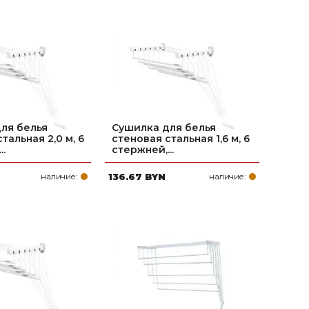
ля белья
Сушилка для белья
тальная 2,0 м, 6
стеновая стальная 1,6 м, 6
..
стержней,...
наличие:
136.67 BYN
наличие: