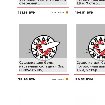
стержней,...
1,8 м, 7 стер...
Строительные и отделочные материалы
121.18 BYN
наличие:
106.51 BYN
Садовый инструмент, вазоны, горшки и кашпо, теплицы, парники
Товары для дома
Сантехника
Автомобильные товары, инструменты
Резинотехнические, асбестовые изделия, каболка
Сушилка для белья
Сушилка для б
настенная складная, 3м,
потолочная ал
600х450х185,...
1,6 м, 5 стер...
39.95 BYN
наличие:
90.52 BYN