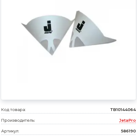
Сварочное оборудование и материалы
Средства индивидуальной защиты и спецодежда
Хранение инструмента (ящики, сумки, пояса, тележки)
Хозтовары
Нагреватели и осушители воздуха
Очистители (мойки) высокого давления
Масла и смазки
Крепеж и фурнитура
Ручной инструмент
Код товара:
TB10144064
Производитель:
JetaPro
Строительные и отделочные материалы
Артикул:
586190
Садовый инструмент, вазоны, горшки и кашпо, теплицы, парники