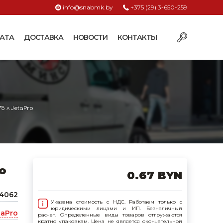
info@snabmk.by
+375 (29) 3-650-259
АТА
ДОСТАВКА
НОВОСТИ
КОНТАКТЫ
ы
рмушки
ие для систем
5 л JetaPro
ормушки и
оилки
поилки для коз и
o
0.67 BYN
поилки для
4062
Указана стоимость с НДС. Работаем только с
юридическими лицами и ИП. Безналичный
taPro
расчет. Определенные виды товаров отгружаются
поилки для птиц
кратно упаковкам. Цена не является окончательной