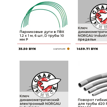
Строительные и отделочные материалы
Садовый инструмент, вазоны, горшки и кашпо, теплицы, парники
Товары для дома
Ключ
Парниковые дуги в ПВХ
динамометриче
Сантехника
1.2 х 1 м, 6 шт, D трубы 10
NORGAU Industr
мм Р
предельн
Автомобильные товары, инструменты
35.50 BYN
наличие:
1459.71 BYN
Резинотехнические, асбестовые изделия, каболка
Ключ
динамометрический
Поворот гибки
электронный NORGAU
для трубы d20 R