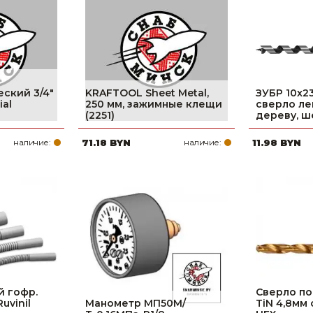
ский 3/4"
KRAFTOOL Sheet Metal,
ЗУБР 10x2
ial
250 мм, зажимные клещи
сверло ле
(2251)
дереву, ш
наличие:
71.18 BYN
наличие:
11.98 BYN
й гофр.
Сверло по
uvinil
Манометр МП50М/
TiN 4,8мм