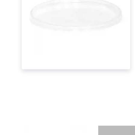
фруктов
Строительное оборудование
Автоклавы. Ди
Садовая техника, оснастка и принадлежности
Дистилляторы
Сварочное оборудование и материалы
Средства индивидуальной защиты и спецодежда
Хранение инструмента (ящики, сумки, пояса, тележки)
Хозтовары
Нагреватели и осушители воздуха
Очистители (мойки) высокого давления
Масла и смазки
Крепеж и фурнитура
Ручной инструмент