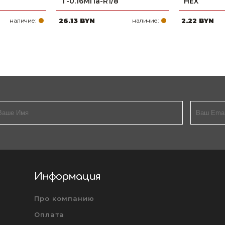
Т-0.16МПа-R1/8
HEX
наличие:
26.13 BYN
наличие:
2.22 BYN
Информация
Про компанию
Оплата