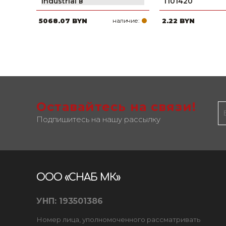
Industrial в
П01420
5068.07 BYN
наличие:
2.22 BYN
Оставайтесь на связи!
Подпишитесь на нашу рассылку
ООО «СНАБ МК»
УНП: 193501386
Номер лица, уполномоченного рассматривать