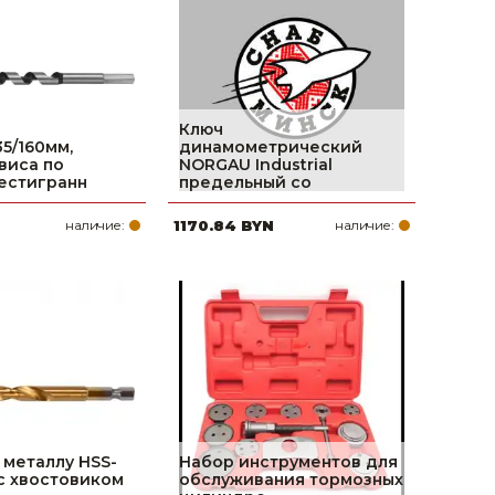
Ключ
35/160мм,
динамометрический
виса по
NORGAU Industrial
естигранн
предельный со
наличие:
1170.84 BYN
наличие:
 металлу HSS-
Набор инструментов для
 с хвостовиком
обслуживания тормозных