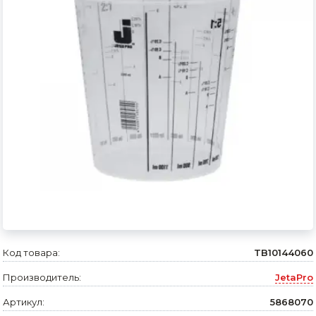
Сварочное оборудование и материалы
Средства индивидуальной защиты и спецодежда
Хранение инструмента (ящики, сумки, пояса, тележки)
Хозтовары
Нагреватели и осушители воздуха
Очистители (мойки) высокого давления
Масла и смазки
Крепеж и фурнитура
Ручной инструмент
Код товара:
TB10144060
Производитель:
JetaPro
Строительные и отделочные материалы
Артикул:
5868070
Садовый инструмент, вазоны, горшки и кашпо, теплицы, парники