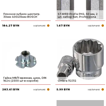
Плоское зубило шестигр.
STAYER ProFix PH2, 50 мм, 2
30мм 400х35мм BOSCH
шт, набор бит, Professiona
наличие:
наличие:
184.27 BYN
1.67 BYN
Гайка М8/11 врезная, цинк, DIN
1624 (2500 шт в коробе)
Ombra 112312
наличие:
наличие:
283.61 BYN
5.99 BYN