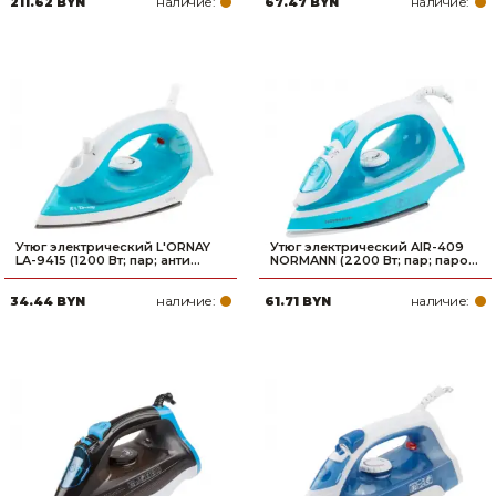
наличие:
наличие:
211.62 BYN
67.47 BYN
Товары для дома
Сантехника
Автомобильные товары, инструменты
Резинотехнические, асбестовые изделия, каболка
Утюг электрический L'ORNAY
Утюг электрический AIR-409
LA-9415 (1200 Вт; пар; анти...
NORMANN (2200 Вт; пар; паро...
наличие:
наличие:
34.44 BYN
61.71 BYN