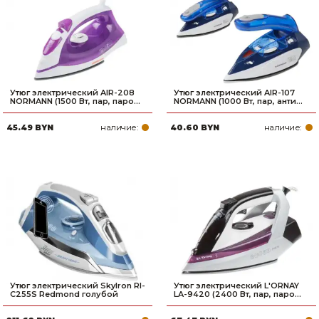
Сварочное оборудование и материалы
Средства индивидуальной защиты и спецодежда
Хранение инструмента (ящики, сумки, пояса, тележки)
Утюг электрический AIR-208
Утюг электрический AIR-107
Хозтовары
NORMANN (1500 Вт, пар, паро...
NORMANN (1000 Вт, пар, анти...
наличие:
наличие:
45.49 BYN
40.60 BYN
Нагреватели и осушители воздуха
Очистители (мойки) высокого давления
Масла и смазки
Крепеж и фурнитура
Ручной инструмент
Строительные и отделочные материалы
Утюг электрический SkyIron RI-
Утюг электрический L'ORNAY
C255S Redmond голубой
LA-9420 (2400 Вт, пар, паро...
Садовый инструмент, вазоны, горшки и кашпо, теплицы, парники