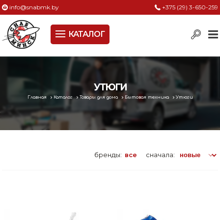
info@snabmk.by
+375 (29) 3-650-259
КАТАЛОГ
Сельское хозяйство, животноводство, птицеводство
Электроинструменты
Оснастка к электроинструменту
УТЮГИ
Главная
Каталог
Товары для дома
Бытовая техника
Утюги
Измерительный инструмент
Металлическая мебель, сейфы, стеллажи
Пневматическое и гидравлическое оборудование
бренды:
все
сначала:
Электротехническая продукция
Строительное оборудование
Садовая техника, оснастка и принадлежности