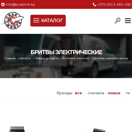
info@snabmk.by
+375 (29) 3-650-259
КАТАЛОГ
Сельское хозяйство, животноводство, птицеводство
Электроинструменты
Оснастка к электроинструменту
БРИТВЫ ЭЛЕКТРИЧЕСКИЕ
Главная
Каталог
Товары для дома
Бытовая техника
Бритвы электрические
Измерительный инструмент
Металлическая мебель, сейфы, стеллажи
Пневматическое и гидравлическое оборудование
бренды:
все
сначала:
Электротехническая продукция
Строительное оборудование
Садовая техника, оснастка и принадлежности