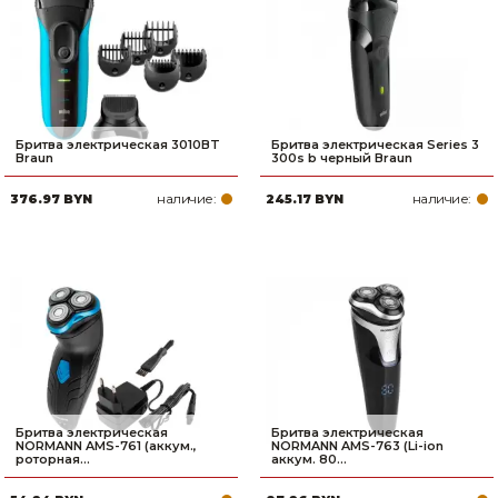
Сварочное оборудование и материалы
Средства индивидуальной защиты и спецодежда
Хранение инструмента (ящики, сумки, пояса, тележки)
Бритва электрическая 3010BT
Бритва электрическая Series 3
Хозтовары
Braun
300s b черный Braun
наличие:
наличие:
376.97 BYN
245.17 BYN
Нагреватели и осушители воздуха
Очистители (мойки) высокого давления
Масла и смазки
Крепеж и фурнитура
Ручной инструмент
Бритва электрическая
Бритва электрическая
Строительные и отделочные материалы
NORMANN AMS-761 (аккум.,
NORMANN AMS-763 (Li-ion
роторная...
аккум. 80...
Садовый инструмент, вазоны, горшки и кашпо, теплицы, парники