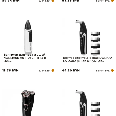
наличие:
наличие:
54.24 BYN
87.26 BYN
Товары для дома
Сантехника
Автомобильные товары, инструменты
Резинотехнические, асбестовые изделия, каболка
Триммер для носа и ушей
NORMANN ANT-052 (1 х 1.5 В
Бритва электрическая L'ORNAY
LR6...
LA-2302 (Li-ion аккум; дв...
наличие:
наличие:
15.76 BYN
44.20 BYN