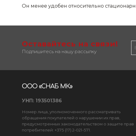
Он менее удобен относительно стационарног
Оставайтесь на связи!
Подпишитесь на нашу рассылку
ООО «СНАБ МК»
УНП: 193501386
Номер лица, уполномоченного рассматривать
обращения покупателей о нарушении их прав,
предусмотренных законодательством о защите прав
потребителей: +375 (17) 2-021-571.