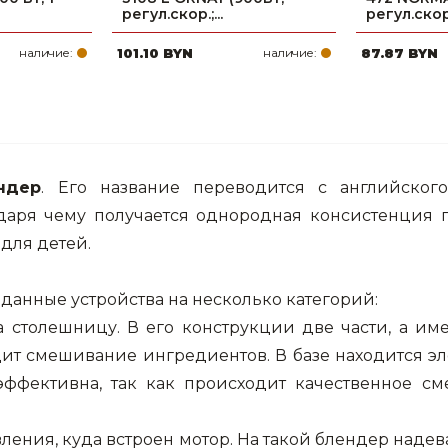
регул.скор.;...
регул.скор.
наличие:
101.10 BYN
наличие:
87.87 BYN
ндер
. Его название переводится с английского
даря чему получается однородная консистенция 
 для детей.
 данные устройства на несколько категорий:
 столешницу. В его конструкции две части, а име
дит смешивание ингредиентов. В базе находится э
 эффективна, так как происходит качественное 
ления, куда встроен мотор. На такой блендер наде