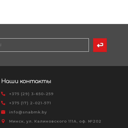
Наши контакты
+375 (29) 3-650-259
+375 (17) 2-021-571
info@snabmk.by
Минск, ул. Калиновского 111А, оф. №202