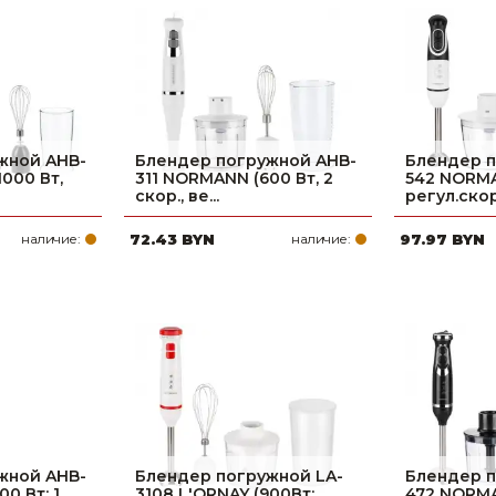
Ниппельные 
стилляторы
свиней
Чашечные к
Чашечные п
жной AHB-
Блендер погружной AHB-
Блендер п
000 Вт,
311 NORMANN (600 Вт, 2
542 NORMA
скор., ве...
регул.скор.
наличие:
72.43 BYN
наличие:
97.97 BYN
жной AHB-
Блендер погружной LA-
Блендер п
0 Вт; 1
3108 L'ORNAY (900Вт;
472 NORMA