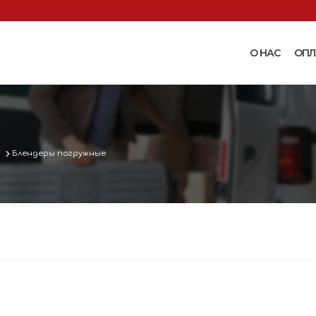
О НАС
ОПЛ
Доильные аппараты
Термошкаф
Запчасти для доильных
Поилки и ко
аппаратов
Комплектующ
а
Блендеры погружные
Машинки и ножницы для
поения
 маслобойки
стрижки овец
Бункерные к
 к
Запасные части и
вакуумные п
 маслобойкам
принадлежности к машинкам
Ниппельные 
для стрижки овец
овец
во
Прессы винтовые и
Ниппельные 
соковыжималки
тво
кроликов
вощей и
Ниппельные 