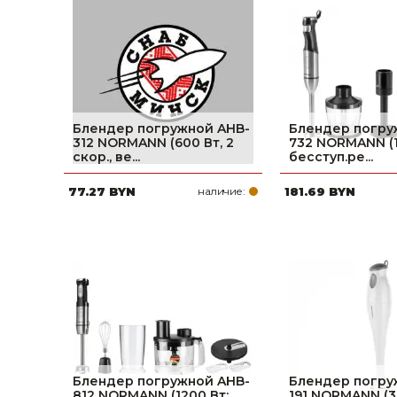
фруктов
Строительное оборудование
Автоклавы. Ди
Садовая техника, оснастка и принадлежности
Дистилляторы
Сварочное оборудование и материалы
Средства индивидуальной защиты и спецодежда
Блендер погружной AHB-
Блендер погру
312 NORMANN (600 Вт, 2
732 NORMANN (1
Хранение инструмента (ящики, сумки, пояса, тележки)
скор., ве...
бесступ.ре...
77.27 BYN
наличие:
181.69 BYN
Хозтовары
Нагреватели и осушители воздуха
Очистители (мойки) высокого давления
Масла и смазки
Крепеж и фурнитура
Ручной инструмент
Блендер погружной AHB-
Блендер погру
812 NORMANN (1200 Вт;
191 NORMANN (30