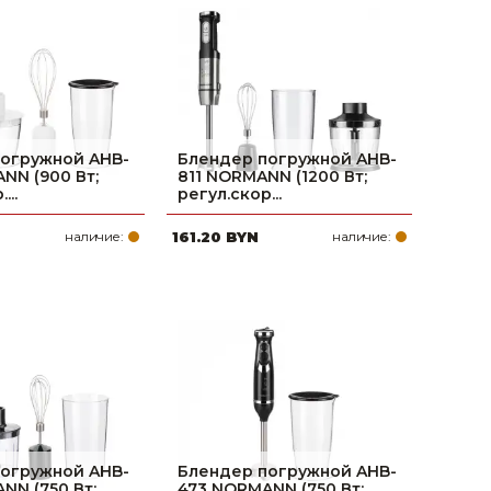
поилки для
ормушки
оилки
огружной AHB-
Блендер погружной AHB-
NN (900 Вт;
811 NORMANN (1200 Вт;
...
регул.скор...
наличие:
161.20 BYN
наличие:
огружной AHB-
Блендер погружной AHB-
NN (750 Вт;
473 NORMANN (750 Вт;