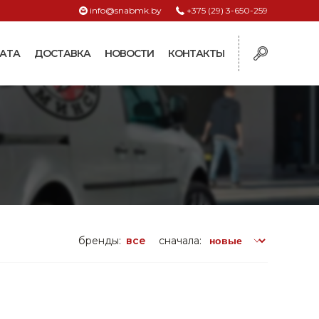
info@snabmk.by
+375 (29) 3-650-259
АТА
ДОСТАВКА
НОВОСТИ
КОНТАКТЫ
ы
рмушки
ие для систем
ормушки и
оилки
поилки для коз и
бренды:
все
сначала:
поилки для
поилки для птиц