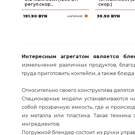
регул.скор...
скор.)
Строительные и отделочные материалы
191.90 BYN
наличие:
39.90 BYN
Садовый инструмент, вазоны, горшки и кашпо, теплицы, парники
Товары для дома
Сантехника
Интересным агрегатом является бле
Автомобильные товары, инструменты
измельчения различных продуктов, благо
Резинотехнические, асбестовые изделия, каболка
труда приготовить коктейли, а также блюда
Относительно своего конструктива делятся
Стационарные модели устанавливаются на
собой прозрачную емкость, где и происхо
из металла или пластика. Такая техника
ингредиентов;
Погружной блендер состоит из ручки управ