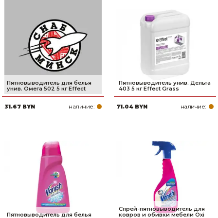
Сварочное оборудование и материалы
Средства индивидуальной защиты и спецодежда
Хранение инструмента (ящики, сумки, пояса, тележки)
Хозтовары
Пятновыводитель для белья
Пятновыводитель унив. Дельта
унив. Омега 502 5 кг Effect
403 5 кг Effect Grass
Нагреватели и осушители воздуха
наличие:
наличие:
31.67 BYN
71.04 BYN
Очистители (мойки) высокого давления
Масла и смазки
Крепеж и фурнитура
Ручной инструмент
Строительные и отделочные материалы
Спрей-пятновыводитель для
Садовый инструмент, вазоны, горшки и кашпо, теплицы, парники
Пятновыводитель для белья
ковров и обивки мебели Oxi