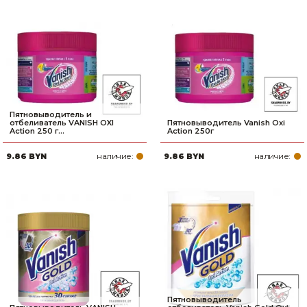
Пятновыводитель и
отбеливатель VANISH OXI
Пятновыводитель Vanish Oxi
Action 250 г...
Action 250г
наличие:
наличие:
9.86 BYN
9.86 BYN
Пятновыводитель