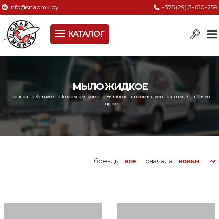
info@snabmk.by
+375 (29) 3-650-259
КАТАЛОГ
Сельское хозяйство, животноводство, птицеводство
Электроинструменты
Оснастка к электроинструменту
МЫЛО ЖИДКОЕ
Главная
Каталог
Товары для дома
Бытовая и промышленная химия
Мыло
Измерительный инструмент
жидкое
Металлическая мебель, сейфы, стеллажи
Пневматическое и гидравлическое оборудование
бренды:
все
сначала:
Электротехническая продукция
Строительное оборудование
Садовая техника, оснастка и принадлежности