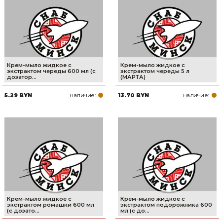
Сварочное оборудование и материалы
Средства индивидуальной защиты и спецодежда
Хранение инструмента (ящики, сумки, пояса, тележки)
Крем-мыло жидкое с
Крем-мыло жидкое с
Хозтовары
экстрактом череды 600 мл (с
экстрактом череды 5 л
дозатор...
(МАРТА)
Нагреватели и осушители воздуха
наличие:
наличие:
5.29 BYN
13.70 BYN
Очистители (мойки) высокого давления
Масла и смазки
Крепеж и фурнитура
Ручной инструмент
Строительные и отделочные материалы
Крем-мыло жидкое с
Крем-мыло жидкое с
экстрактом ромашки 600 мл
экстрактом подорожника 600
(с дозато...
мл (с до...
Садовый инструмент, вазоны, горшки и кашпо, теплицы, парники