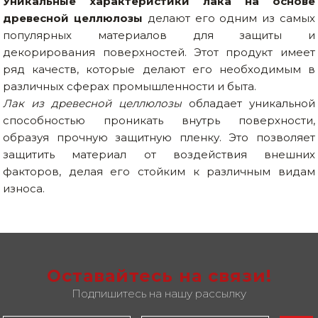
Уникальные характеристики лака на основе
Сварочное оборудование и материалы
древесной целлюлозы
делают его одним из самых
популярных материалов для защиты и
Средства индивидуальной защиты и спецодежда
декорирования поверхностей. Этот продукт имеет
ряд качеств, которые делают его необходимым в
Хранение инструмента (ящики, сумки, пояса, тележки)
различных сферах промышленности и быта.
Хозтовары
Лак из древесной целлюлозы
обладает уникальной
способностью проникать внутрь поверхности,
Нагреватели и осушители воздуха
образуя прочную защитную пленку. Это позволяет
защитить материал от воздействия внешних
Очистители (мойки) высокого давления
факторов, делая его стойким к различным видам
износа.
Масла и смазки
Крепеж и фурнитура
Ручной инструмент
Оставайтесь на связи!
Строительные и отделочные материалы
Подпишитесь на нашу рассылку
Садовый инструмент, вазоны, горшки и кашпо, теплицы, парники